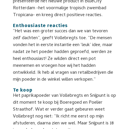
presenteerde het nieuwe product in BlueCity
Rotterdam -het voormalige tropisch zwembad
Tropicana- en kreeg direct positieve reacties.
Enthousiaste reacties
“Het was een groter succes dan we van tevoren
zelf dachten”, geeft Vollebregts toe. “De mensen
vonden het in eerste instantie een ‘leuk’ idee, maar
nadat ze het poeder hadden geproefd, werden ze
heel enthousiast! Ze wilden direct een pot
meenemen en vroegen hoe wij het hadden
ontwikkeld. Ik heb al vragen van retailbedrijven die
mijn poeder in de winkel willen verkopen.”
Te koop
Het paprikapoeder van Vollebregts en Snijpunt is op
dit moment te koop bij Boeregoed en Poelier
Straathof. Wat er verder gaat gebeuren weet
Vollebregt nog niet: “Ik richt me eerst op mijn
afstuderen, daarna zien we wel. Maar Snijpunt is 18