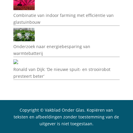
Combinatie van indoor farming met efficiëntie van
glastuinbouw
Onderzoek naar energiebesparing van
warmtebatterij
Ronald van Dijk: ‘De nieuwe spuit- en strooirobot
presteert beter’
Copyright © Vakblad Onder Glas. Kopiëren van
teksten en afbeeldingen zonder toestemming van de
uitgever is niet toegestaan.