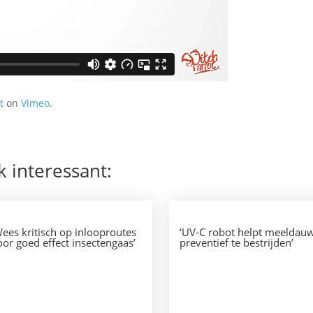
t
on
Vimeo
.
k interessant:
Wees kritisch op inlooproutes
‘UV-C robot helpt meeldau
oor goed effect insectengaas’
preventief te bestrijden’