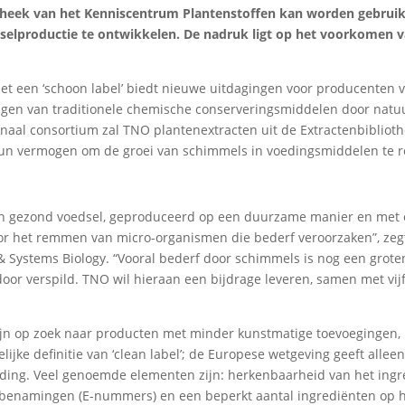
theek van het Kenniscentrum Plantenstoffen kan worden gebrui
dselproductie te ontwikkelen. De nadruk ligt op het voorkomen 
t een ‘schoon label’ biedt nieuwe uitdagingen voor producenten 
ngen van traditionele chemische conserveringsmiddelen door natuu
ionaal consortium zal TNO plantenextracten uit de Extractenbibliot
hun vermogen om de groei van schimmels in voedingsmiddelen te
en gezond voedsel, geproduceerd op een duurzame manier en met
oor het remmen van micro-organismen die bederf veroorzaken”, zeg
 Systems Biology. “Vooral bederf door schimmels is nog een grote
oor verspild. TNO wil hieraan een bijdrage leveren, samen met vij
ijn op zoek naar producten met minder kunstmatige toevoegingen, bl
jke definitie van ‘clean label’; de Europese wetgeving geeft alleen
eiding. Veel genoemde elementen zijn: herkenbaarheid van het ingr
e benamingen (E-nummers) en een beperkt aantal ingrediënten op 