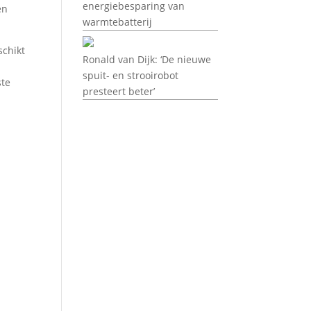
energiebesparing van
en
warmtebatterij
schikt
Ronald van Dijk: ‘De nieuwe
spuit- en strooirobot
ste
presteert beter’