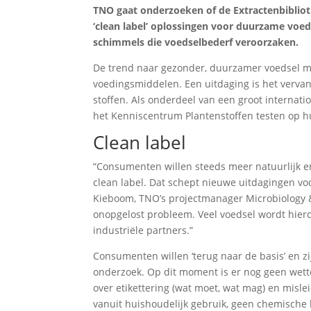
TNO gaat onderzoeken of de Extractenbiblio
‘clean label’ oplossingen voor duurzame voe
schimmels die voedselbederf veroorzaken.
De trend naar gezonder, duurzamer voedsel me
voedingsmiddelen. Een uitdaging is het verva
stoffen. Als onderdeel van een groot internat
het Kenniscentrum Plantenstoffen testen op 
Clean label
“Consumenten willen steeds meer natuurlijk 
clean label. Dat schept nieuwe uitdagingen v
Kieboom, TNO’s projectmanager Microbiology &
onopgelost probleem. Veel voedsel wordt hierd
industriële partners.”
Consumenten willen ‘terug naar de basis’ en z
onderzoek. Op dit moment is er nog geen wetteli
over etikettering (wat moet, wat mag) en misl
vanuit huishoudelijk gebruik, geen chemisch