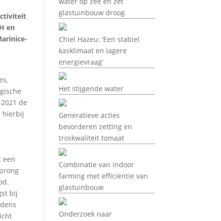
water op zee en zet
glastuinbouw droog
tiviteit
CH en
arinice-
Chiel Hazeu: ‘Een stabiel
kasklimaat en lagere
energievraag’
es,
Het stijgende water
lgische
 2021 de
 hierbij
Generatieve acties
bevorderen zetting en
troskwaliteit tomaat
t een
Combinatie van indoor
sprong
farming met efficiëntie van
od.
glastuinbouw
st bij
jdens
Onderzoek naar
icht