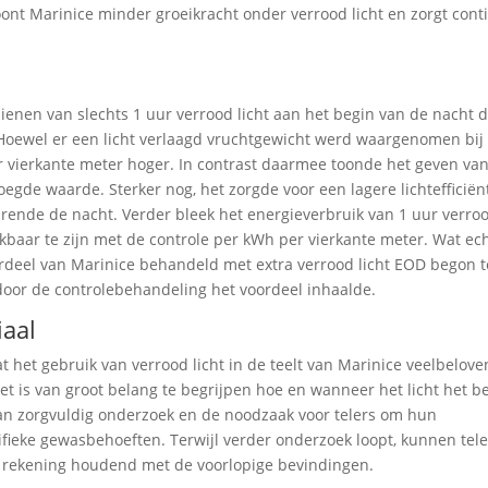
nt Marinice minder groeikracht onder verrood licht en zorgt cont
ienen van slechts 1 uur verrood licht aan het begin van de nacht 
t. Hoewel er een licht verlaagd vruchtgewicht werd waargenomen bij
er vierkante meter hoger. In contrast daarmee toonde het geven va
egde waarde. Sterker nog, het zorgde voor een lagere lichtefficiën
nde de nacht. Verder bleek het energieverbruik van 1 uur verroo
jkbaar te zijn met de controle per kWh per vierkante meter. Wat ec
ordeel van Marinice behandeld met extra verrood licht EOD begon t
oor de controlebehandeling het voordeel inhaalde.
iaal
t het gebruik van verrood licht in de teelt van Marinice veelbelove
het is van groot belang te begrijpen hoe en wanneer het licht het b
an zorgvuldig onderzoek en de noodzaak voor telers om hun
ifieke gewasbehoeften. Terwijl verder onderzoek loopt, kunnen tele
t, rekening houdend met de voorlopige bevindingen.