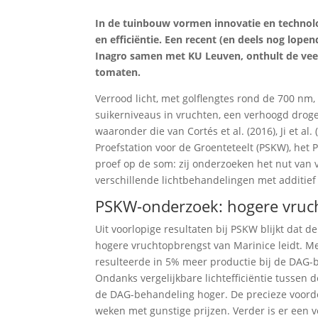
In de tuinbouw vormen innovatie en technolo
en efficiëntie. Een recent (en deels nog lope
Inagro samen met KU Leuven, onthult de veelb
tomaten.
Verrood licht, met golflengtes rond de 700 nm,
suikerniveaus in vruchten, een verhoogd droge
waaronder die van Cortés et al. (2016), Ji et a
Proefstation voor de Groenteteelt (PSKW), he
proef op de som: zij onderzoeken het nut van ve
verschillende lichtbehandelingen met additie
PSKW-onderzoek: hogere vruc
Uit voorlopige resultaten bij PSKW blijkt dat
hogere vruchtopbrengst van Marinice leidt. Me
resulteerde in 5% meer productie bij de DAG-
Ondanks vergelijkbare lichtefficiëntie tussen
de DAG-behandeling hoger. De precieze voorde
weken met gunstige prijzen. Verder is er een v