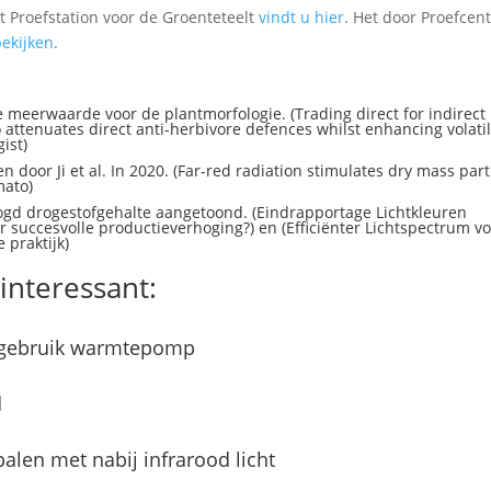
t Proefstation voor de Groenteteelt
vindt u hier
. Het door Proefce
bekijken
.
de meerwaarde voor de plantmorfologie. (Trading direct for indirect
attenuates direct anti-herbivore defences whilst enhancing volatil
ist)
door Ji et al. In 2020. (Far-red radiation stimulates dry mass part
mato)
gd drogestofgehalte aangetoond. (Eindrapportage Lichtkleuren
 succesvolle productieverhoging?) en (Efficiënter Lichtspectrum v
 praktijk)
interessant:
r gebruik warmtepomp
d
alen met nabij infrarood licht