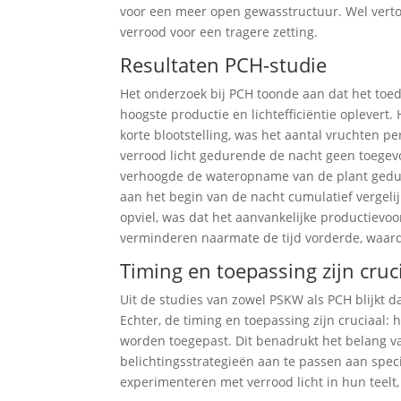
voor een meer open gewasstructuur. Wel vertoo
verrood voor een tragere zetting.
Resultaten PCH-studie
Het onderzoek bij PCH toonde aan dat het toed
hoogste productie en lichtefficiëntie oplever
korte blootstelling, was het aantal vruchten p
verrood licht gedurende de nacht geen toegevo
verhoogde de wateropname van de plant gedure
aan het begin van de nacht cumulatief vergeli
opviel, was dat het aanvankelijke productievo
verminderen naarmate de tijd vorderde, waard
Timing en toepassing zijn cruc
Uit de studies van zowel PSKW als PCH blijkt da
Echter, de timing en toepassing zijn cruciaal: 
worden toegepast. Dit benadrukt het belang v
belichtingsstrategieën aan te passen aan spec
experimenteren met verrood licht in hun teel