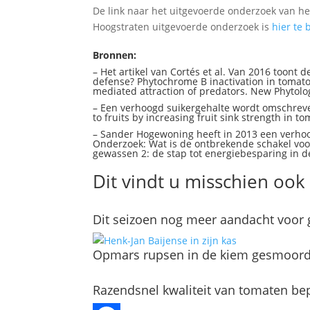
De link naar het uitgevoerde onderzoek van he
Hoogstraten uitgevoerde onderzoek is
hier te 
.
Bronnen:
– Het artikel van Cortés et al. Van 2016 toont 
defense? Phytochrome B inactivation in tomato 
mediated attraction of predators. New Phytolog
– Een verhoogd suikergehalte wordt omschreven 
to fruits by increasing fruit sink strength in to
– Sander Hogewoning heeft in 2013 een verhoo
Onderzoek: Wat is de ontbrekende schakel voor
gewassen 2: de stap tot energiebesparing in de
Dit vindt u misschien ook 
Dit seizoen nog meer aandacht voo
Opmars rupsen in de kiem gesmoor
Razendsnel kwaliteit van tomaten bep