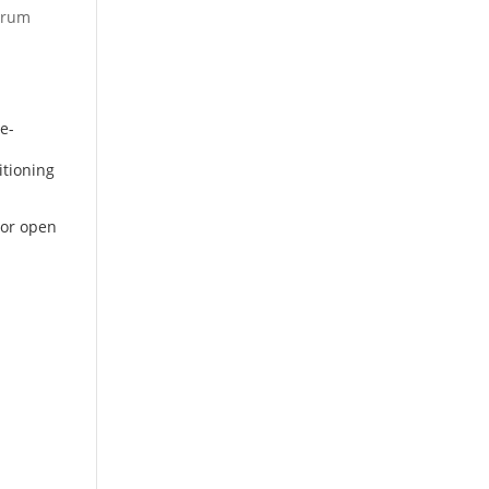
ntrum
e-
itioning
oor open