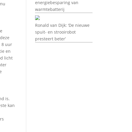
energiebesparing van
inu
warmtebatterij
Ronald van Dijk: ‘De nieuwe
de
spuit- en strooirobot
 deze
presteert beter’
n 8 uur
tie en
d licht
hter
e
nd is.
este kan
rs