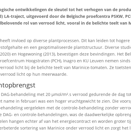
gische ontwikkelingen de sleutel tot het verhogen van de produc
nd) LA-traject, uitgevoerd door de Belgische proefcentra PSKW, P
elovende rol van verrood licht, vooral in de belichte teelt van M
 heeft invloed op diverse plantprocessen. Dit kan leiden tot hogere
stofgehalte en een geoptimaliseerde plantstructuur. Diverse studi
l. (2020) en Hogewoning (2013), bevestigen deze bevindingen. Het Be
t Proefcentrum Hoogstraten (PCH), Inagro en KU Leuven nemen sinds
rrood licht bij de belichte teelt van Marinice-tomaten. Ze toetsten
f verrood licht op hun meerwaarde.
htopbrengst
 de DAG-behandeling met 20 µmol/m².s verrood gedurende de dag to
t name in februari was een hoger vruchtgewicht te zien. Die voor
behandeling vergeleken met de controle-behandeling zonder verro
 de DAG- en controle-behandelingen, was de daadwerkelijke opbreng
len hangen echter af van het energiecontract en worden groter ti
erbeterde sortering van Marinice onder verrood licht en zorgt het l