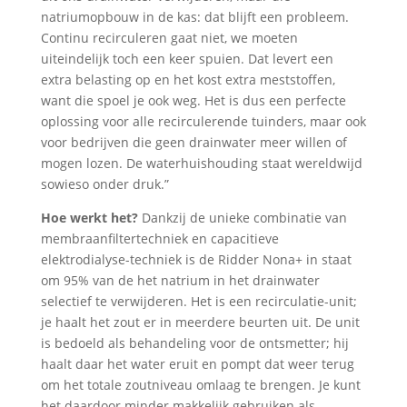
natriumopbouw in de kas: dat blijft een probleem.
Continu recirculeren gaat niet, we moeten
uiteindelijk toch een keer spuien. Dat levert een
extra belasting op en het kost extra meststoffen,
want die spoel je ook weg. Het is dus een perfecte
oplossing voor alle recirculerende tuinders, maar ook
voor bedrijven die geen drainwater meer willen of
mogen lozen. De waterhuishouding staat wereldwijd
sowieso onder druk.”
Hoe werkt het?
Dankzij de unieke combinatie van
membraanfiltertechniek en capacitieve
elektrodialyse-techniek is de Ridder Nona+ in staat
om 95% van de het natrium in het drainwater
selectief te verwijderen. Het is een recirculatie-unit;
je haalt het zout er in meerdere beurten uit. De unit
is bedoeld als behandeling voor de ontsmetter; hij
haalt daar het water eruit en pompt dat weer terug
om het totale zoutniveau omlaag te brengen. Je kunt
het daardoor minder makkelijk gebruiken als