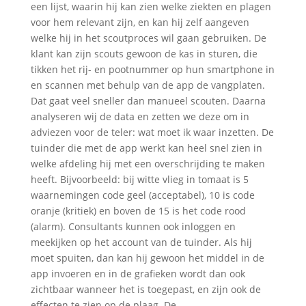
een lijst, waarin hij kan zien welke ziekten en plagen
voor hem relevant zijn, en kan hij zelf aangeven
welke hij in het scoutproces wil gaan gebruiken. De
klant kan zijn scouts gewoon de kas in sturen, die
tikken het rij- en pootnummer op hun smartphone in
en scannen met behulp van de app de vangplaten.
Dat gaat veel sneller dan manueel scouten. Daarna
analyseren wij de data en zetten we deze om in
adviezen voor de teler: wat moet ik waar inzetten. De
tuinder die met de app werkt kan heel snel zien in
welke afdeling hij met een overschrijding te maken
heeft. Bijvoorbeeld: bij witte vlieg in tomaat is 5
waarnemingen code geel (acceptabel), 10 is code
oranje (kritiek) en boven de 15 is het code rood
(alarm). Consultants kunnen ook inloggen en
meekijken op het account van de tuinder. Als hij
moet spuiten, dan kan hij gewoon het middel in de
app invoeren en in de grafieken wordt dan ook
zichtbaar wanneer het is toegepast, en zijn ook de
effecten te zien op de plaag. De