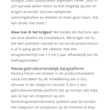
droogte, zoals bijvoorbeeld afgelopen zomer. Juist in
zo’n periode willen telers zo min mogelijk spuien en
krijgen ze eerder last van oplopende
natriumgehalten en moeten ze meer gaan lozen. Dat
kan straks niet meer.”
Waar kan ik het krijgen?
We bieden de machine aan
via onze dealers en installateurs. We kregen tot nu
toe veel positieve reacties en de eerste productierun
is al in gang gezet. We rekenen met een
terugverdientijd van 1,5 tot 3 jaar, afhankelijk van de
teeltoppervlakte.”
Nieuw gebruiksvriendelijk dataplatform
Paulina Florax van Grodan is als productmarketeer
nauw betrokken bij de ontwikkeling van e-Gro,
winnaar in de categorie Concept. E-Gro is een
gebruiksvriendelijk platform dat op termijn alle data
van de kas wil integreren op een
beslissingsondersteunend systeem voor de tuinder.
Het integreert en analyseert op dit moment al data