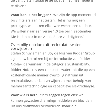
de vangplaten, zodat je de locatie niet meer hoeft in
te tikken.”
Waar kan ik het krijgen?
“We zijn de app momenteel
bij vijf telers aan het testen. Het is nu nog een
prototype, we maken elke twee weken een update.
We willen naar een versie 1.0 toe per 1 september.
Die is dan ook in de Apple Store verkrijgbaar.”
Overtollig natrium uit recirculatiewater
verwijderen
Stefan Schuyleman en Boy de Nijs van Ridder Group
zijn nauw betrokken bij de introductie van Ridder
NoNa+, de winnaar in de categorie Sustainability.
Ridder NoNa+ is een compacte waterunit die op een
kostenefficiënte manier overtollig natrium uit
recirculatiewater kan verwijderen met behulp van
membraantechnologie en capacitieve elektrodialyse.
Voor wie is het?
Telers zeggen tegen ons: we
kunnen gewasbeschermingsmiddelen en biociden
uit ons drainwater verwijderen, maar die