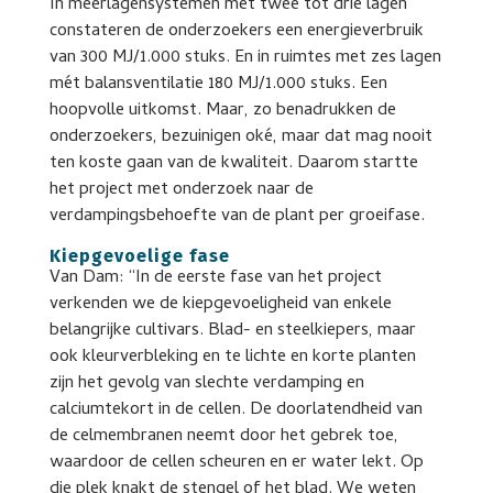
In meerlagensystemen met twee tot drie lagen
constateren de onderzoekers een energieverbruik
van 300 MJ/1.000 stuks. En in ruimtes met zes lagen
mét balansventilatie 180 MJ/1.000 stuks. Een
hoopvolle uitkomst. Maar, zo benadrukken de
onderzoekers, bezuinigen oké, maar dat mag nooit
ten koste gaan van de kwaliteit. Daarom startte
het project met onderzoek naar de
verdampingsbehoefte van de plant per groeifase.
Kiepgevoelige fase
Van Dam: “In de eerste fase van het project
verkenden we de kiepgevoeligheid van enkele
belangrijke cultivars. Blad- en steelkiepers, maar
ook kleurverbleking en te lichte en korte planten
zijn het gevolg van slechte verdamping en
calciumtekort in de cellen. De doorlatendheid van
de celmembranen neemt door het gebrek toe,
waardoor de cellen scheuren en er water lekt. Op
die plek knakt de stengel of het blad. We weten