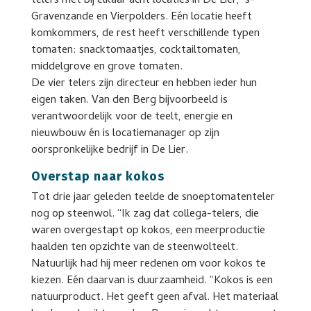
telers met bij elkaar acht locaties in De Lier, ‘s-
Gravenzande en Vierpolders. Eén locatie heeft
komkommers, de rest heeft verschillende typen
tomaten: snacktomaatjes, cocktailtomaten,
middelgrove en grove tomaten.
De vier telers zijn directeur en hebben ieder hun
eigen taken. Van den Berg bijvoorbeeld is
verantwoordelijk voor de teelt, energie en
nieuwbouw én is locatiemanager op zijn
oorspronkelijke bedrijf in De Lier.
Overstap naar kokos
Tot drie jaar geleden teelde de snoeptomatenteler
nog op steenwol. “Ik zag dat collega-telers, die
waren overgestapt op kokos, een meerproductie
haalden ten opzichte van de steenwolteelt.
Natuurlijk had hij meer redenen om voor kokos te
kiezen. Eén daarvan is duurzaamheid. “Kokos is een
natuurproduct. Het geeft geen afval. Het materiaal