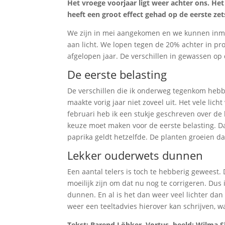
Het vroege voorjaar ligt weer achter ons. Het 
heeft een groot effect gehad op de eerste zetse
We zijn in mei aangekomen en we kunnen inmid
aan licht. We lopen tegen de 20% achter in pro
afgelopen jaar. De verschillen in gewassen op 
De eerste belasting
De verschillen die ik onderweg tegenkom hebbe
maakte vorig jaar niet zoveel uit. Het vele lich
februari heb ik een stukje geschreven over d
keuze moet maken voor de eerste belasting. 
paprika geldt hetzelfde. De planten groeien d
Lekker ouderwets dunnen
Een aantal telers is toch te hebberig geweest.
moeilijk zijn om dat nu nog te corrigeren. Du
dunnen. En al is het dan weer veel lichter dan
weer een teeltadvies hierover kan schrijven, w
Tekst: Barend Löbker, Vortus, beeld: Wilma S