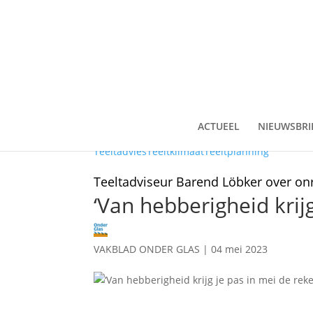
ACTUEEL
NIEUWSBRI
Teeltadvies
Teeltklimaat
Teeltplanning
Teeltadviseur Barend Löbker over onr
‘Van hebberigheid krij
VAKBLAD ONDER GLAS
|
04 mei 2023