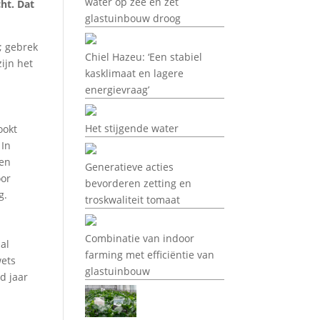
water op zee en zet
cht. Dat
glastuinbouw droog
; gebrek
Chiel Hazeu: ‘Een stabiel
ijn het
kasklimaat en lagere
energievraag’
Het stijgende water
ookt
 In
een
Generatieve acties
oor
bevorderen zetting en
g.
troskwaliteit tomaat
Combinatie van indoor
al
farming met efficiëntie van
wets
glastuinbouw
d jaar