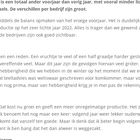
is een totaal ander voorjaar dan vorig jaar, met vooral minder li
ls. De verschillen per bedrijf zijn groot.
dels de balans opmaken van het vroege voorjaar. Het is duidelijk
ductie op het zeer lichte jaar 2022. Alles is trager dan we gewend z
de bedrijven zijn ook goed zichtbaar.
n een reden. Een vruchtje te veel of een half graadje harder gest
t vereffende veel. Maar dit jaar zijn de gevolgen hiervan veel groter.
e hebberigheid die we hebben in de winter op het moment dat we 
Dat teeltadvies was weliswaar geschreven voor komkommer, maar v
an nog prima, maar van hebberigheid krijg je in mei pas de rekenin
 Dat kost nu groei en geeft een meer onregelmatige productie. Het z
s ik benoem het nog maar een keer: volgend jaar weer lekker ouder
 komt dat vanzelf ten goede. Maar ik denk dat ik beter begin volgen
ant ik ben bang dat het dan alweer is weggezakt.
legers