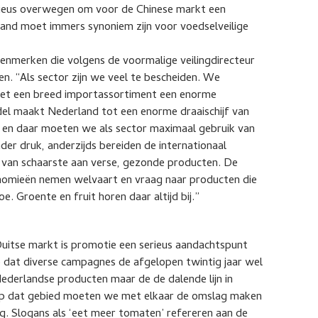
rieus overwegen om voor de Chinese markt een
land moet immers synoniem zijn voor voedselveilige
 kenmerken die volgens de voormalige veilingdirecteur
n. “Als sector zijn we veel te bescheiden. We
met een breed importassortiment een enorme
el maakt Nederland tot een enorme draaischijf van
n daar moeten we als sector maximaal gebruik van
er druk, anderzijds bereiden de internationaal
e van schaarste aan verse, gezonde producten. De
nomieën nemen welvaart en vraag naar producten die
. Groente en fruit horen daar altijd bij.”
Duitse markt is promotie een serieus aandachtspunt
 dat diverse campagnes de afgelopen twintig jaar wel
ederlandse producten maar de de dalende lijn in
Op dat gebied moeten we met elkaar de omslag maken
. Slogans als ‘eet meer tomaten’ refereren aan de