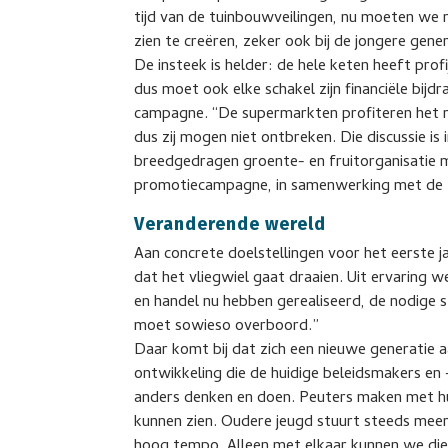
tijd van de tuinbouwveilingen, nu moeten we
zien te creëren, zeker ook bij de jongere gener
De insteek is helder: de hele keten heeft pro
dus moet ook elke schakel zijn financiële bijd
campagne. “De supermarkten profiteren het 
dus zij mogen niet ontbreken. Die discussie i
breedgedragen groente- en fruitorganisatie
promotiecampagne, in samenwerking met de N
Veranderende wereld
Aan concrete doelstellingen voor het eerste j
dat het vliegwiel gaat draaien. Uit ervaring w
en handel nu hebben gerealiseerd, de nodig
moet sowieso overboord.”
Daar komt bij dat zich een nieuwe generatie 
ontwikkeling die de huidige beleidsmakers en 
anders denken en doen. Peuters maken met hu
kunnen zien. Oudere jeugd stuurt steeds mee
hoog tempo. Alleen met elkaar kunnen we die 