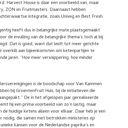
erd. Harvest House is daar een voorbeeld van, maar
ery, ZON en Fruitmasters. Daarnaast hebben
achterwaartse integratie, zoals Univeg en Best Fresh
gentig heeft dus in belangrijke mate plaatsgemaakt
voor de invulling van de belangrijke thema’s toch al bij
enigd. Dat is goed, want dat leidt tot meer gerichte
e overkill aan bijeenkomsten om ketenpartijen te
nde jaren. “Hoe meer versnippering, hoe minder
elersverenigingen is de boodschap voor Van Kammen
n bij GroentenFruit Huis, bij de initiatieven die
angepakt.” De in het afgelopen jaar gerealiseerde
emt hij een prima voorbeeld van zo’n lastig, maar
an de huidige ketens alleen voor elkaar. Daar heb je een
r nodig, die samen met betrokken ministeries op
t unieke kansen voor de Nederlandse paprika’s en