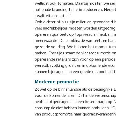
wellicht ook tomaten. Daarbij moeten we se
nationale branding te herintroduceren. Neder
kwaliteitsgroenten.”
Ook dichter bij huis zijn milieu en gezondheid
veel nadrukkelijker moeten worden uitgedrage
opereren qua teelt op topniveau en hebben 
meerwaarde. De combinatie van teelt en hand
gezonde voeding. We hebben het momentum e
maken. Enerzijds staat de vleesconsumptie ond
opererende retailers zich voor op een period
wereldbevolking groeit en in opkomende eco
kunnen bijdragen aan een goede gezondheid toe
Moderne promotie
Zowel op de binnenlandse als de belangrijke 
voor de komende jaren. Dat in de wetenschap
hebben bijgedragen aan een beter imago op N
consumptie niet hebben kunnen ombuigen. “
van productpromotie naar gedragsverandering