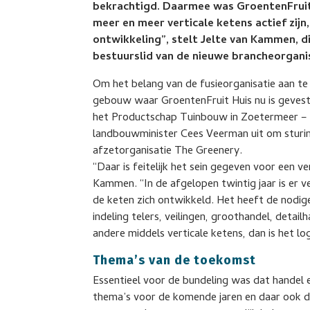
bekrachtigd. Daarmee was GroentenFruit H
meer en meer verticale ketens actief zijn
ontwikkeling”, stelt Jelte van Kammen, d
bestuurslid van de nieuwe brancheorgani
Om het belang van de fusieorganisatie aan t
gebouw waar GroentenFruit Huis nu is gevest
het Productschap Tuinbouw in Zoetermeer – 
landbouwminister Cees Veerman uit om sturin
afzetorganisatie The Greenery.
“Daar is feitelijk het sein gegeven voor een 
Kammen. “In de afgelopen twintig jaar is er v
de keten zich ontwikkeld. Het heeft de nodige
indeling telers, veilingen, groothandel, detai
andere middels verticale ketens, dan is het lo
Thema’s van de toekomst
Essentieel voor de bundeling was dat handel 
thema’s voor de komende jaren en daar ook de