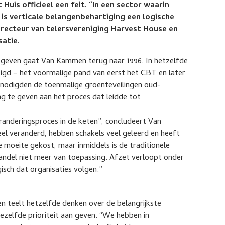
uis officieel een feit. “In een sector waarin
, is verticale belangenbehartiging een logische
irecteur van telersvereniging Harvest House en
satie.
e geven gaat Van Kammen terug naar 1996. In hetzelfde
igd – het voormalige pand van eerst het CBT en later
nodigden de toenmalige groenteveilingen oud-
g te geven aan het proces dat leidde tot
veranderingsproces in de keten”, concludeert Van
eel veranderd, hebben schakels veel geleerd en heeft
 moeite gekost, maar inmiddels is de traditionele
lhandel niet meer van toepassing. Afzet verloopt onder
gisch dat organisaties volgen.”
en teelt hetzelfde denken over de belangrijkste
zelfde prioriteit aan geven. “We hebben in