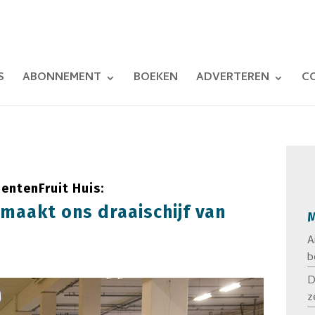
S
ABONNEMENT
BOEKEN
ADVERTEREN
C
entenFruit Huis:
maakt ons draaischijf van
M
A
b
D
z