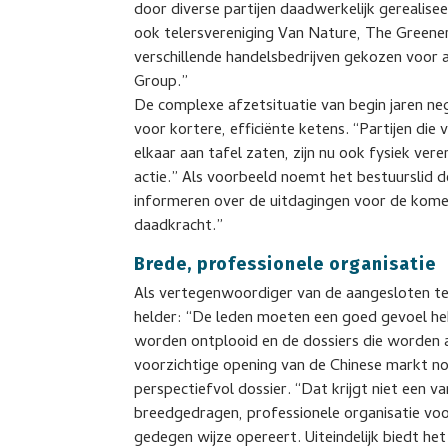
door diverse partijen daadwerkelijk gerealise
ook telersvereniging Van Nature, The Green
verschillende handelsbedrijven gekozen voor 
Group.”
De complexe afzetsituatie van begin jaren ne
voor kortere, efficiënte ketens. “Partijen die 
elkaar aan tafel zaten, zijn nu ook fysiek ver
actie.” Als voorbeeld noemt het bestuurslid d
informeren over de uitdagingen voor de kome
daadkracht.”
Brede, professionele organisatie
Als vertegenwoordiger van de aangesloten t
helder: “De leden moeten een goed gevoel hebbe
worden ontplooid en de dossiers die worden a
voorzichtige opening van de Chinese markt no
perspectiefvol dossier. “Dat krijgt niet een v
breedgedragen, professionele organisatie voo
gedegen wijze opereert. Uiteindelijk biedt he