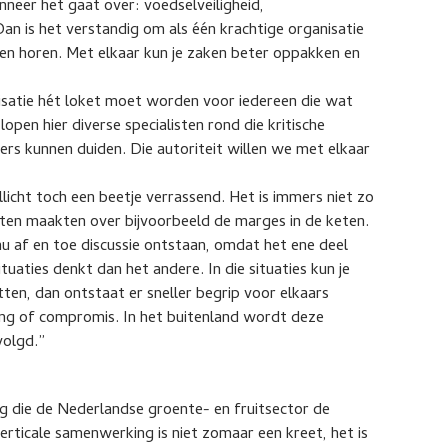
eer het gaat over: voedselveiligheid,
an is het verstandig om als één krachtige organisatie
aten horen. Met elkaar kun je zaken beter oppakken en
atie hét loket moet worden voor iedereen die wat
open hier diverse specialisten rond die kritische
rs kunnen duiden. Die autoriteit willen we met elkaar
icht toch een beetje verrassend. Het is immers niet zo
ijten maakten over bijvoorbeeld de marges in de keten.
u af en toe discussie ontstaan, omdat het ene deel
uaties denkt dan het andere. In die situaties kun je
tten, dan ontstaat er sneller begrip voor elkaars
ing of compromis. In het buitenland wordt deze
volgd.”
ng die de Nederlandse groente- en fruitsector de
erticale samenwerking is niet zomaar een kreet, het is