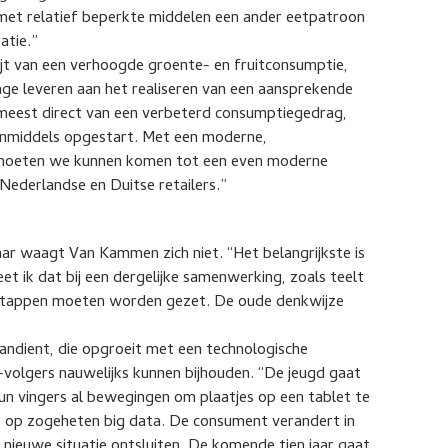
 met relatief beperkte middelen een ander eetpatroon
atie.”
fijt van een verhoogde groente- en fruitconsumptie,
rage leveren aan het realiseren van een aansprekende
meest direct van een verbeterd consumptiegedrag,
s inmiddels opgestart. Met een moderne,
 moeten we kunnen komen tot een even moderne
ederlandse en Duitse retailers.”
aar waagt Van Kammen zich niet. “Het belangrijkste is
eet ik dat bij een dergelijke samenwerking, zoals teelt
e stappen moeten worden gezet. De oude denkwijze
aandient, die opgroeit met een technologische
-volgers nauwelijks kunnen bijhouden. “De jeugd gaat
n vingers al bewegingen om plaatjes op een tablet te
r op zogeheten big data. De consument verandert in
nieuwe situatie ontsluiten. De komende tien jaar gaat