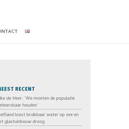
ONTACT
EEST RECENT
ike de Heer: ‘We moeten de populatie
eheersbaar houden’
elfland loost bruikbaar water op zee en
et glastuinbouw droog