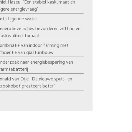
hiel Hazeu: ‘Een stabiel kasklimaat en
agere energievraag’
et stijgende water
eneratieve acties bevorderen zetting en
roskwaliteit tomaat
ombinatie van indoor farming met
fficiëntie van glastuinbouw
nderzoek naar energiebesparing van
armtebatterij
onald van Dijk: ‘De nieuwe spuit- en
trooirobot presteert beter’