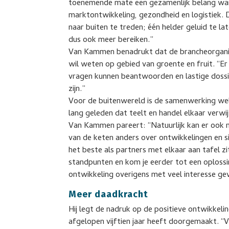
toenemende mate een gezamenlijk belang wann
marktontwikkeling, gezondheid en logistiek. D
naar buiten te treden; één helder geluid te l
dus ook meer bereiken.”
Van Kammen benadrukt dat de brancheorganis
wil weten op gebied van groente en fruit. “Er l
vragen kunnen beantwoorden en lastige dossie
zijn.”
Voor de buitenwereld is de samenwerking well
lang geleden dat teelt en handel elkaar verw
Van Kammen pareert: “Natuurlijk kan er ook n
van de keten anders over ontwikkelingen en sit
het beste als partners met elkaar aan tafel zi
standpunten en kom je eerder tot een oploss
ontwikkeling overigens met veel interesse ge
Meer daadkracht
Hij legt de nadruk op de positieve ontwikkeli
afgelopen vijftien jaar heeft doorgemaakt. “V