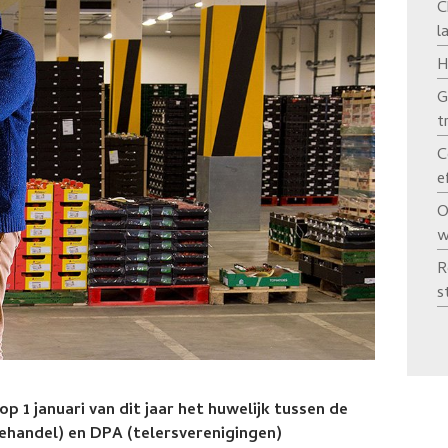
C
l
H
G
t
C
e
O
w
R
s
p 1 januari van dit jaar het huwelijk tussen de
ehandel) en DPA (telersverenigingen)