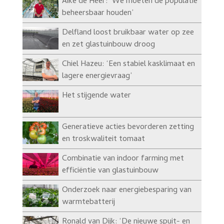
Aike de Heer: ‘We moeten de populatie
beheersbaar houden’
Delfland loost bruikbaar water op zee
en zet glastuinbouw droog
Chiel Hazeu: ‘Een stabiel kasklimaat en
lagere energievraag’
Het stijgende water
Generatieve acties bevorderen zetting
en troskwaliteit tomaat
Combinatie van indoor farming met
efficiëntie van glastuinbouw
Onderzoek naar energiebesparing van
warmtebatterij
Ronald van Dijk: ‘De nieuwe spuit- en