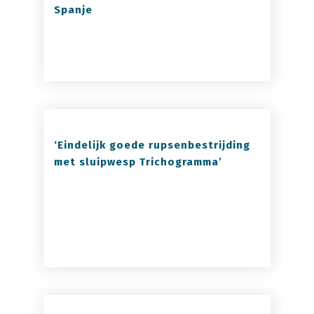
Spanje
‘Eindelijk goede rupsenbestrijding
met sluipwesp Trichogramma’