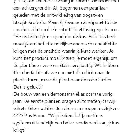
(CTO), de een met ervaring in robots, de ander met
een achtergrond in AI, begonnen een paar jaar
geleden met de ontwikkeling van oogst- en
bladplukrobots. Maar zij kwamen al vrij snel tot de
conclusie dat mobiele robots heel lastig zijn. Froon:
“Het is letterlijk een jungle in de kas. En het is heel
moeilijk om het uiteindelijk economisch rendabel te
krijgen met de snelheid waarin je kunt werken. Je
kunt het product moeilijk zien, je moet eigenlijk om
de plant heen werken, dat is erg lastig. We hebben
toen bedacht: als we nou niet de robot naar de
plant sturen, maar de plant naar de robot halen.
Dat is gelukt.”
De bouw van een demonstratiekas startte vorig
jaar. De eerste planten dragen al tomaten, terwijl
enkele telers achter de schermen mogen meekijken.
CCO Bas Froon: “Wij denken dat je met ons
systeem uiteindelijk een beter rendement van je kas
krijgt.”