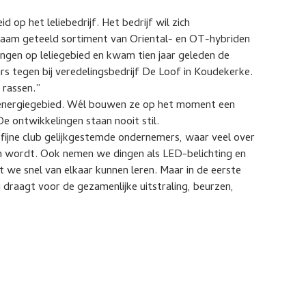
op het leliebedrijf. Het bedrijf wil zich
zaam geteeld sortiment van Oriental- en OT-hybriden
ingen op leliegebied en kwam tien jaar geleden de
ars tegen bij veredelingsbedrijf De Loof in Koudekerke.
 rassen.”
 energiegebied. Wél bouwen ze op het moment een
e ontwikkelingen staan nooit stil.
 fijne club gelijkgestemde ondernemers, waar veel over
n wordt. Ook nemen we dingen als LED-belichting en
 we snel van elkaar kunnen leren. Maar in de eerste
g draagt voor de gezamenlijke uitstraling, beurzen,