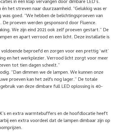
ocaties in één klap vervangen door dimbare LED’s.
én het streven naar duurzaamheid. “Gelukkig was er
ng was goed. “We hebben de belichtingsproeven van
ijk. De proeven werden gesponsord door Fluence.
ing. We zijn eind 2021 ook zelf proeven gestart.” De
mpen en apart verrood en een licht. Deze installatie is
voldoende beproefd en zorgen voor een prettig ‘wit’
nning en het werkplezier. Verrood licht zorgt voor meer
 zeven tot tien dagen scheelt.”
ht nodig. “Dan dimmen we de lampen. We kunnen onze
uwe proeven kan het zelfs nog lager.” De totale
 gebruik van deze dimbare full LED oplossing is 40-
K’s en extra warmtebuffers en de hoofdlocatie heeft
rbij een extra voordeel dat de lampen dimbaar zijn op
roomprijzen.