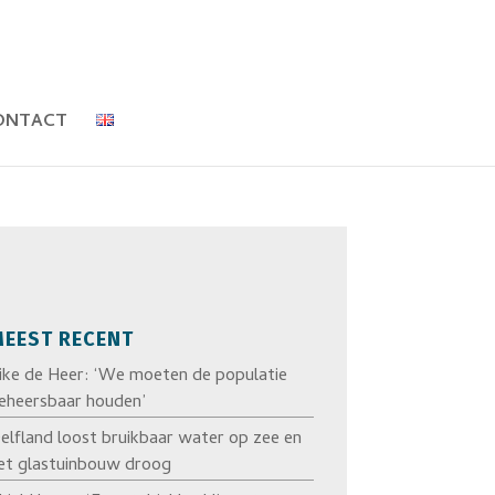
ONTACT
EEST RECENT
ike de Heer: ‘We moeten de populatie
eheersbaar houden’
elfland loost bruikbaar water op zee en
et glastuinbouw droog