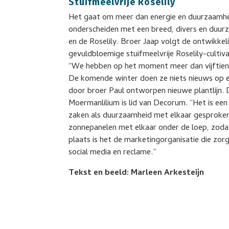
Stuifmeelvrije Roselily
Het gaat om meer dan energie en duurzaamheid 
onderscheiden met een breed, divers en duur
en de Roselily. Broer Jaap volgt de ontwikkel
gevuldbloemige stuifmeelvrije Roselily-cultiv
“We hebben op het moment meer dan vijftien
De komende winter doen ze niets nieuws op
door broer Paul ontworpen nieuwe plantlijn. D
Moermanlilium is lid van Decorum. “Het is een
zaken als duurzaamheid met elkaar gesproke
zonnepanelen met elkaar onder de loep, zodat
plaats is het de marketingorganisatie die zor
social media en reclame.”
Tekst en beeld: Marleen Arkesteijn