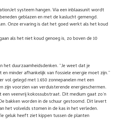
lationJet systeem hangen. Via een inblaasunit wordt
r beneden geblazen en met de kaslucht gemengd.
en. Onze ervaring is dat het goed werkt als het koud
an als het niet koud genoeg is, zo boven de 10
an het duurzaamheidsdenken. “Je weet dat je
n minder afhankelijk van fossiele energie moet zijn.”
Lier vol gelegd met 1.650 zonnepanelen met een
 zijn voorzien van verduisterende energieschermen.
et een veenvrij kokossubstraat. Dit medium gaat zo’n
, De bakken worden in de schuur gestoomd. Dit levert
an het volvelds stomen in de kas in het verleden.
Wie geluk heeft ziet kippen tussen de planten