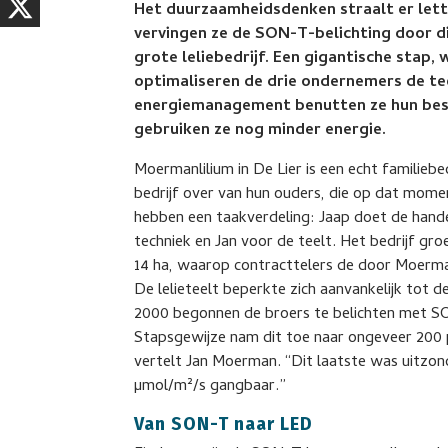
Het duurzaamheidsdenken straalt er letter
vervingen ze de SON-T-belichting door di
grote leliebedrijf. Een gigantische stap,
optimaliseren de drie ondernemers de te
energiemanagement benutten ze hun besc
gebruiken ze nog minder energie.
Moermanlilium in De Lier is een echt familieb
bedrijf over van hun ouders, die op dat momen
hebben een taakverdeling: Jaap doet de handel
techniek en Jan voor de teelt. Het bedrijf groe
14 ha, waarop contracttelers de door Moerm
De lelieteelt beperkte zich aanvankelijk tot d
2000 begonnen de broers te belichten met S
Stapsgewijze nam dit toe naar ongeveer 200 
vertelt Jan Moerman. “Dit laatste was uitzonde
µmol/m²/s gangbaar.”
Van SON-T naar LED