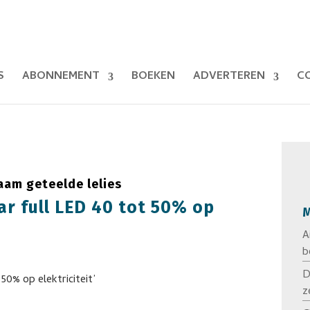
S
ABONNEMENT
BOEKEN
ADVERTEREN
C
aam geteelde lelies
r full LED 40 tot 50% op
M
A
b
D
z