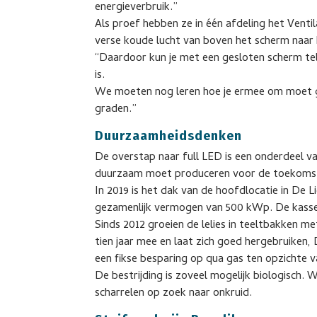
energieverbruik.”
Als proef hebben ze in één afdeling het Venti
verse koude lucht van boven het scherm naa
“Daardoor kun je met een gesloten scherm tel
is.
We moeten nog leren hoe je ermee om moet ga
graden.”
Duurzaamheidsdenken
De overstap naar full LED is een onderdeel v
duurzaam moet produceren voor de toekomst e
In 2019 is het dak van de hoofdlocatie in De 
gezamenlijk vermogen van 500 kWp. De kassen
Sinds 2012 groeien de lelies in teeltbakken m
tien jaar mee en laat zich goed hergebruiken
een fikse besparing op qua gas ten opzichte v
De bestrijding is zoveel mogelijk biologisch. 
scharrelen op zoek naar onkruid.