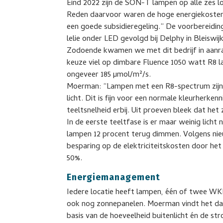
Eind 2022 zijn de SON-T lampen op alle zes l
Reden daarvoor waren de hoge energiekosten 
een goede subsidieregeling.” De voorbereidi
lelie onder LED gevolgd bij Delphy in Bleisw
Zodoende kwamen we met dit bedrijf in aanrak
keuze viel op dimbare Fluence 1050 watt R8 la
ongeveer 185 µmol/m²/s.
Moerman: “Lampen met een R8-spectrum zijn 
licht. Dit is fijn voor een normale kleurherke
teeltsnelheid erbij. Uit proeven bleek dat het
In de eerste teeltfase is er maar weinig lic
lampen 12 procent terug dimmen. Volgens nie
besparing op de elektriciteitskosten door het
50%.
Energiemanagement
Iedere locatie heeft lampen, één of twee WK
ook nog zonnepanelen. Moerman vindt het daa
basis van de hoeveelheid buitenlicht én de st