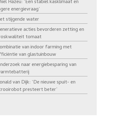
hiel Hazeu: ‘Een stabiel kasklimaat en
agere energievraag’
et stijgende water
eneratieve acties bevorderen zetting en
roskwaliteit tomaat
ombinatie van indoor farming met
fficiëntie van glastuinbouw
nderzoek naar energiebesparing van
armtebatterij
onald van Dijk: ‘De nieuwe spuit- en
trooirobot presteert beter’