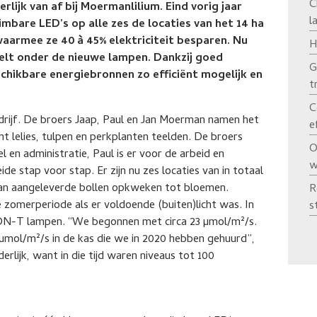
C
lijk van af bij Moermanlilium. Eind vorig jaar
l
mbare LED’s op alle zes de locaties van het 14 ha
 waarmee ze 40 à 45% elektriciteit besparen. Nu
H
elt onder de nieuwe lampen. Dankzij goed
G
hikbare energiebronnen zo efficiënt mogelijk en
t
C
edrijf. De broers Jaap, Paul en Jan Moerman namen het
e
t lelies, tulpen en perkplanten teelden. De broers
O
 en administratie, Paul is er voor de arbeid en
w
ide stap voor stap. Er zijn nu zes locaties van in totaal
an aangeleverde bollen opkweken tot bloemen.
R
e zomerperiode als er voldoende (buiten)licht was. In
s
ON-T lampen. “We begonnen met circa 23 µmol/m²/s.
µmol/m²/s in de kas die we in 2020 hebben gehuurd”,
rlijk, want in die tijd waren niveaus tot 100