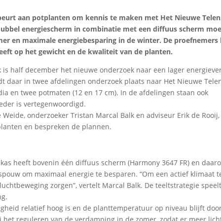
 beurt aan potplanten om kennis te maken met Het Nieuwe Telen
 dubbel energiescherm in combinatie met een diffuus scherm mo
omer en maximale energiebesparing in de winter. De proefnemers
eeft op het gewicht en de kwaliteit van de planten.
k is half december het nieuwe onderzoek naar een lager energiever
ndt daar in twee afdelingen onderzoek plaats naar Het Nieuwe Tele
adia en twee potmaten (12 en 17 cm). In de afdelingen staan ook
reder is vertegenwoordigd.
Weide, onderzoeker Tristan Marcal Balk en adviseur Erik de Rooij,
 planten en bespreken de plannen.
e kas heeft bovenin één diffuus scherm (Harmony 3647 FR) en daar
spouw om maximaal energie te besparen. “Om een actief klimaat t
luchtbeweging zorgen”, vertelt Marcal Balk. De teeltstrategie speelt
ng.
gheid relatief hoog is en de planttemperatuur op niveau blijft do
bij het reguleren van de verdamping in de zomer, zodat er meer lich