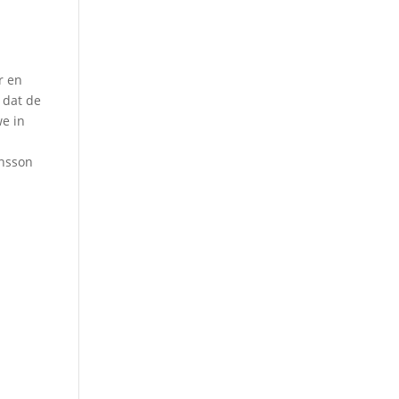
r en
 dat de
we in
ensson