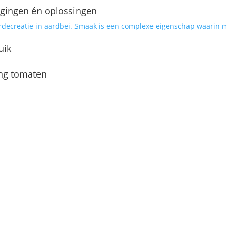
agingen én oplossingen
uik
ing tomaten