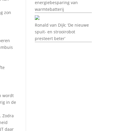
energiebesparing van
warmtebatterij
ag zon
Ronald van Dijk: ‘De nieuwe
spuit- en strooirobot
presteert beter’
oberen
mumbuis
fte
n wordt
ig in de
. Zodra
heid
NT daar