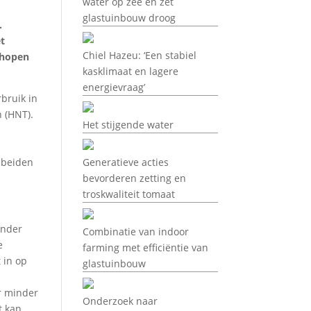
water op zee en zet
glastuinbouw droog
.
et
Chiel Hazeu: ‘Een stabiel
 hopen
kasklimaat en lagere
energievraag’
bruik in
n (HNT).
Het stijgende water
 beiden
Generatieve acties
bevorderen zetting en
troskwaliteit tomaat
onder
Combinatie van indoor
e
farming met efficiëntie van
 in op
glastuinbouw
or minder
Onderzoek naar
t kan