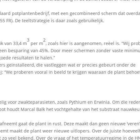
andaard potplantenbedrijf, met een gecombineerd scherm dat overd
 FR). De teeltstrategie is daar zoals gebruikelijk.
3
2
k van 33,4 m
per m
, zoals hier is aangenomen, reëel is. “Wij pr
 is een besparing van 45%. Door meer schermen zonder vaste mini
oede resultaten te halen.”
rs geïnstalleerd, die vastleggen wat er precies gebeurt onder de
: “We proberen vooral in beeld te krijgen waaraan de plant behoe
lig voor zwakteparasieten, zoals Pythium en Erwinia. Om die rede
pot houdt Marcal Balk het vochtgehalte van het substraat nauwkeur
afneemt gaat de plant in rust. Deze maakt dan geen nieuwe ‘veren’
neemt maakt de plant weer nieuwe uitlopers. Over de juiste hoeveel
iet zo veel bekend. Over de vraag of het temperatuurregime in de H