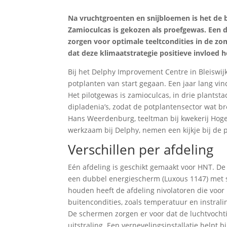
Na vruchtgroenten en snijbloemen is het de
Zamioculcas is gekozen als proefgewas. Een
zorgen voor optimale teeltcondities in de z
dat deze klimaatstrategie positieve invloed h
Bij het Delphy Improvement Centre in Bleiswij
potplanten van start gegaan. Een jaar lang vi
Het pilotgewas is zamioculcas, in drie plantst
dipladenia’s, zodat de potplantensector wat b
Hans Weerdenburg, teeltman bij kwekerij Hoge 
werkzaam bij Delphy, nemen een kijkje bij de
Verschillen per afdeling
Eén afdeling is geschikt gemaakt voor HNT. D
een dubbel energiescherm (Luxous 1147) met 
houden heeft de afdeling nivolatoren die voor 
buitencondities, zoals temperatuur en instrali
De schermen zorgen er voor dat de luchtvochti
uitstraling. Een vernevelingsinstallatie helpt 