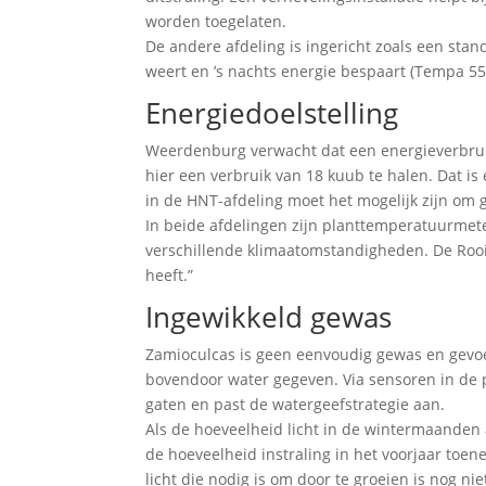
worden toegelaten.
De andere afdeling is ingericht zoals een st
weert en ’s nachts energie bespaart (Tempa 5555
Energiedoelstelling
Weerdenburg verwacht dat een energieverbrui
hier een verbruik van 18 kuub te halen. Dat
in de HNT-afdeling moet het mogelijk zijn om g
In beide afdelingen zijn planttemperatuurmete
verschillende klimaatomstandigheden. De Rooij
heeft.”
Ingewikkeld gewas
Zamioculcas is geen eenvoudig gewas en gevoe
bovendoor water gegeven. Via sensoren in de 
gaten en past de watergeefstrategie aan.
Als de hoeveelheid licht in de wintermaanden 
de hoeveelheid instraling in het voorjaar toe
licht die nodig is om door te groeien is nog n