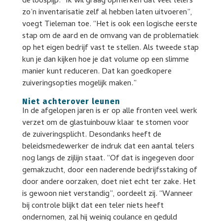
de loospijp. “Ik wil graag opmerken dat veel telers
zo’n inventarisatie zelf al hebben laten uitvoeren”,
voegt Tieleman toe. “Het is ook een logische eerste
stap om de aard en de omvang van de problematiek
op het eigen bedrijf vast te stellen. Als tweede stap
kun je dan kijken hoe je dat volume op een slimme
manier kunt reduceren. Dat kan goedkopere
zuiveringsopties mogelijk maken.”
Niet achterover leunen
In de afgelopen jaren is er op alle fronten veel werk
verzet om de glastuinbouw klaar te stomen voor
de zuiveringsplicht. Desondanks heeft de
beleidsmedewerker de indruk dat een aantal telers
nog langs de zijlijn staat. “Of dat is ingegeven door
gemakzucht, door een naderende bedrijfsstaking of
door andere oorzaken, doet niet echt ter zake. Het
is gewoon niet verstandig”, oordeelt zij. “Wanneer
bij controle blijkt dat een teler niets heeft
ondernomen, zal hij weinig coulance en geduld