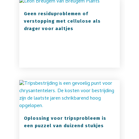
het middel aanslaat.”
Dit vindt u misschien ook
interessant:
Geen residuproblemen of
verstopping met cellulose als
drager voor aaltjes