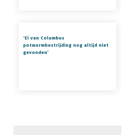
Oplossing voor tripsprobleem is
een puzzel van duizend stukjes
‘Ei van Columbus
potwormbestrijding nog altijd niet
gevonden’