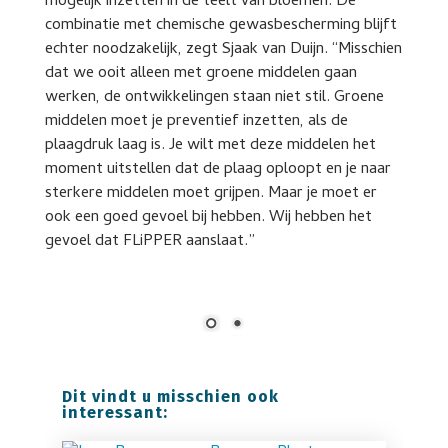
mogelijk inzetten in de teelt van bloemen. De
combinatie met chemische gewasbescherming blijft
echter noodzakelijk, zegt Sjaak van Duijn. “Misschien
dat we ooit alleen met groene middelen gaan
werken, de ontwikkelingen staan niet stil. Groene
middelen moet je preventief inzetten, als de
plaagdruk laag is. Je wilt met deze middelen het
moment uitstellen dat de plaag oploopt en je naar
sterkere middelen moet grijpen. Maar je moet er
ook een goed gevoel bij hebben. Wij hebben het
gevoel dat FLiPPER aanslaat.”
Sjaak van Duijn tussen de chrysanten: “Je moet
als teler een goed gevoel bij groene middelen
hebben. Bij Flipper hebben we de ervaring dat