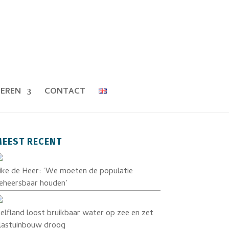
EREN
CONTACT
EEST RECENT
ike de Heer: ‘We moeten de populatie
eheersbaar houden’
elfland loost bruikbaar water op zee en zet
lastuinbouw droog