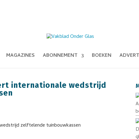
MAGAZINES
ABONNEMENT
BOEKEN
ADVERT
rt internationale wedstrijd
M
ssen
A
b
D
g