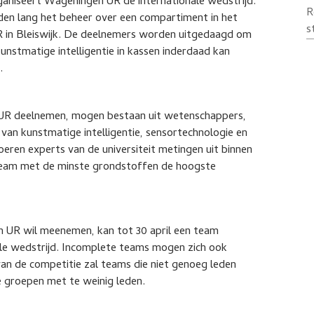
aniseert Wageningen UR de internationale wedstrijd.
R
den lang het beheer over een compartiment in het
s
in Bleiswijk. De deelnemers worden uitgedaagd om
unstmatige intelligentie in kassen inderdaad kan
.
 UR deelnemen, mogen bestaan uit wetenschappers,
van kunstmatige intelligentie, sensortechnologie en
oeren experts van de universiteit metingen uit binnen
 team met de minste grondstoffen de hoogste
n UR wil meenemen, kan tot 30 april een team
ale wedstrijd. Incomplete teams mogen zich ook
 van de competitie zal teams die niet genoeg leden
 groepen met te weinig leden.