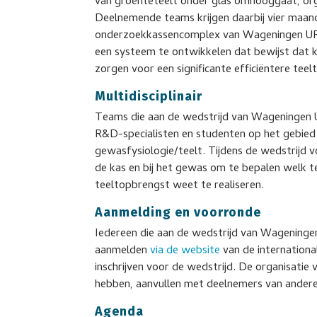
van groenteteelt onder glas omhooggaat, org
Deelnemende teams krijgen daarbij vier maan
onderzoekkassencomplex van Wageningen UR 
een systeem te ontwikkelen dat bewijst dat k
zorgen voor een significante efficiëntere teelt
Multidisciplinair
Teams die aan de wedstrijd van Wageningen
R&D-specialisten en studenten op het gebied 
gewasfysiologie/teelt. Tijdens de wedstrijd v
de kas en bij het gewas om te bepalen welk
teeltopbrengst weet te realiseren.
Aanmelding en voorronde
Iedereen die aan de wedstrijd van Wageninge
aanmelden
via de website
van de internation
inschrijven voor de wedstrijd. De organisatie
hebben, aanvullen met deelnemers van andere
Agenda