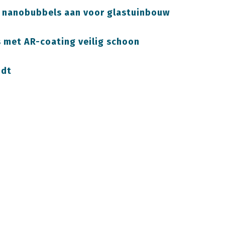
e nanobubbels aan voor glastuinbouw
s met AR-coating veilig schoon
jdt