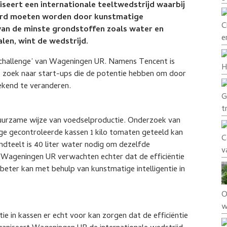
seert een internationale teeltwedstrijd waarbij
uurd moeten worden door kunstmatige
C
 van de minste grondstoffen zoals water en
e
len, wint de wedstrijd.
‘challenge’ van Wageningen UR. Namens Tencent is
H
op zoek naar start-ups die de potentie hebben om door
ekend te veranderen.
G
t
duurzame wijze van voedselproductie. Onderzoek van
ge gecontroleerde kassen 1 kilo tomaten geteeld kan
C
ondteelt is 40 liter water nodig om dezelfde
v
Wageningen UR verwachten echter dat de efficiëntie
beter kan met behulp van kunstmatige intelligentie in
O
w
e in kassen er echt voor kan zorgen dat de efficiëntie