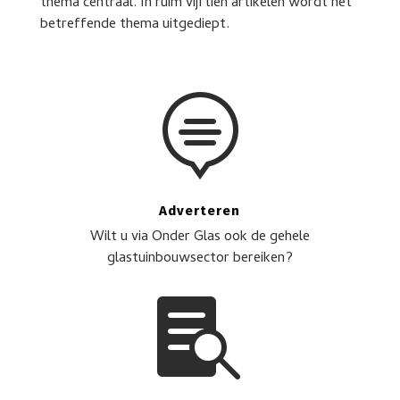
thema centraal. In ruim vijftien artikelen wordt het
betreffende thema uitgediept.

Adverteren
Wilt u via Onder Glas ook de gehele
glastuinbouwsector bereiken?
