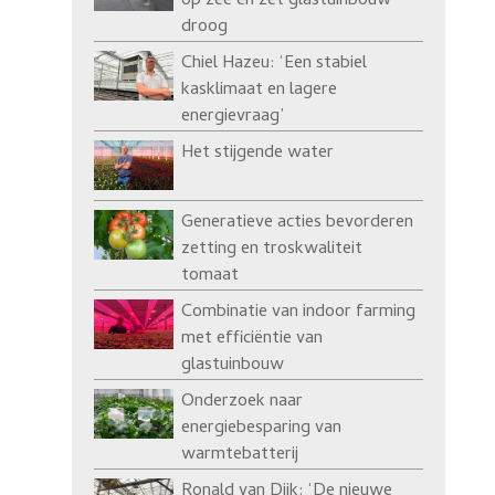
op zee en zet glastuinbouw
droog
Chiel Hazeu: ‘Een stabiel
kasklimaat en lagere
energievraag’
Het stijgende water
Generatieve acties bevorderen
zetting en troskwaliteit
tomaat
Combinatie van indoor farming
met efficiëntie van
glastuinbouw
Onderzoek naar
energiebesparing van
warmtebatterij
Ronald van Dijk: ‘De nieuwe