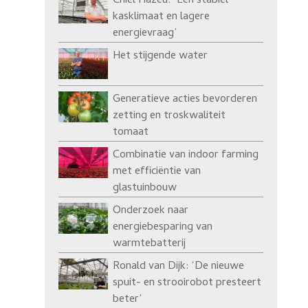
Chiel Hazeu: ‘Een stabiel
kasklimaat en lagere
energievraag’
Het stijgende water
Generatieve acties bevorderen
zetting en troskwaliteit
tomaat
Combinatie van indoor farming
met efficiëntie van
glastuinbouw
Onderzoek naar
energiebesparing van
warmtebatterij
Ronald van Dijk: ‘De nieuwe
spuit- en strooirobot presteert
beter’