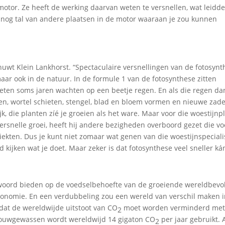
tor. Ze heeft de werking daarvan weten te versnellen, wat leidde
n nog tal van andere plaatsen in de motor waaraan je zou kunnen
uwt Klein Lankhorst. “Spectaculaire versnellingen van de fotosynt
maar ook in de natuur. In de formule 1 van de fotosynthese zitten
eten soms jaren wachten op een beetje regen. En als die regen da
en, wortel schieten, stengel, blad en bloem vormen en nieuwe zad
jk, die planten zíé je groeien als het ware. Maar voor die woestijnpl
persnelle groei, heeft hij andere bezigheden overboord gezet die v
ziekten. Dus je kunt niet zomaar wat genen van die woestijnspeciali
 kijken wat je doet. Maar zeker is dat fotosynthese veel sneller ká
twoord bieden op de voedselbehoefte van de groeiende wereldbevo
onomie. En een verdubbeling zou een wereld van verschil maken i
t dat de wereldwijde uitstoot van CO
moet worden verminderd met
2
dbouwgewassen wordt wereldwijd 14 gigaton CO
per jaar gebruikt. A
2