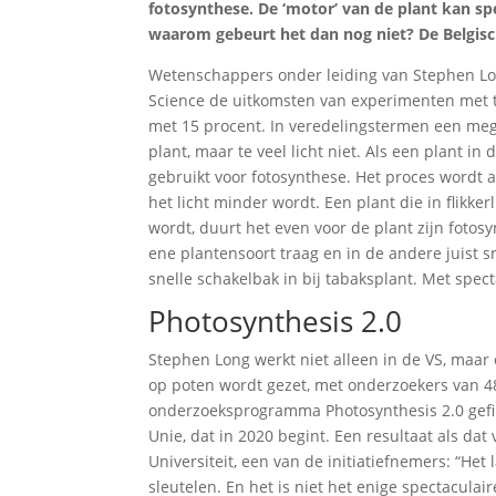
fotosynthese. De ‘motor’ van de plant kan sp
waarom gebeurt het dan nog niet? De Belgis
Wetenschappers onder leiding van Stephen Long
Science de uitkomsten van experimenten met t
met 15 procent. In veredelingstermen een megas
plant, maar te veel licht niet. Als een plant in
gebruikt voor fotosynthese. Het proces wordt a
het licht minder wordt. Een plant die in flikker
wordt, duurt het even voor de plant zijn fotos
ene plantensoort traag en in de andere juist 
snelle schakelbak in bij tabaksplant. Met spect
Photosynthesis 2.0
Stephen Long werkt niet alleen in de VS, maar 
op poten wordt gezet, met onderzoekers van 48 
onderzoeksprogramma Photosynthesis 2.0 gefi
Unie, dat in 2020 begint. Een resultaat als da
Universiteit, een van de initiatiefnemers: “Het
sleutelen. En het is niet het enige spectaculai