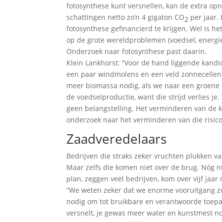
fotosynthese kunt versnellen, kan de extra o
schattingen netto zo’n 4 gigaton CO
per jaar.
2
fotosynthese gefinancierd te krijgen. Wel is 
op de grote wereldproblemen (voedsel, energie,
Onderzoek naar fotosynthese past daarin.
Klein Lankhorst: “Voor de hand liggende kandida
een paar windmolens en een veld zonnecellen h
meer biomassa nodig, als we naar een groene c
de voedselproductie, want die strijd verlies j
geen belangstelling. Het verminderen van de kl
onderzoek naar het verminderen van die risico’s
Zaadveredelaars
Bedrijven die straks zeker vruchten plukken v
Maar zelfs die komen niet over de brug. Nóg ni
plan, zeggen veel bedrijven, kom over vijf jaar
“We weten zeker dat we enorme vooruitgang zul
nodig om tot bruikbare en verantwoorde toepass
versnelt, je gewas meer water en kunstmest no