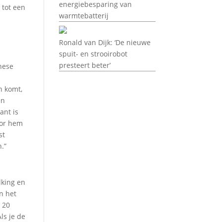
energiebesparing van
 tot een
warmtebatterij
Ronald van Dijk: ‘De nieuwe
spuit- en strooirobot
presteert beter’
hese
n komt,
en
ant is
oor hem
st
n.”
lking en
n het
 20
ls je de