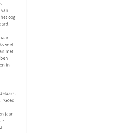
s
n van
 het oog
aard.
 naar
ks veel
aan met
ebben
en in
delaars.
n. “Goed
en jaar
se
st