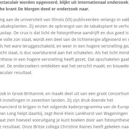
ectaculair worden opgevoerd, blijkt uit internationaal onderzoek
che krant De Morgen deed er onderzoek naar.
 aan de universiteit van Illinois (VS) publiceerden onlangs in vak
abaksplanten. Zij wisten de opbrengst van de tabaksplant te verh
tap. De crux is dat licht de fotosynthese aandrijft en dus goed is
 de volle zon staat, wordt een deel van de lichtenergie afgevoerd en 
ls het ware teruggeschakeld, en weer in een hogere versnelling gez
licht staat, is dus voortdurend aan het schakelen. Als het licht min
ynthese in een hogere versnelling heeft gezet. Dat opschakelen gaat
snel. De onderzoekers ontdekten wat het verschil maakt, en bouwde
aculair resultaat.
ook in Groot-Brittannië, en maakt deel uit van een groot consortiu
instellingen in zeventien landen. Zij zijn druk doende het
nancierd te krijgen in het volgende kaderprogramma van de Euro
t van Long helpt daarbij, zegt René Klein Lankhorst van Wageningen
 laat zien hoeveel vooruitgang je kunt boeken door aan fotosynthese
re resultaat. Onze Britse collega Christine Raines heeft gekeken na