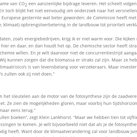
pname van CO
een aanzienlijke bijdrage leveren. Het scheelt volgen
2
 En toch blijkt het niet eenvoudig om onderzoek naar het versnelle
het Europese gesternte wat beter geworden: de Commissie heeft met
 klimaat) opbrengstverbetering in de landbouw tot prioriteit verkl
ten, zoals energiebedrijven, krijg ik er niet warm voor. Die kijken
ier en daar, en dan houdt het op. De chemische sector heeft stra
hemie willen. En je wilt daarvoor niet de concurrentiestrijd aang
e. Wij kunnen zorgen dat die biomassa er straks zal zijn. Maar ze h
imaatrisico’s is van levensbelang voor verzekeraars. Maar invester
 zullen ook zij niet doen.”
an het sleutelen aan de motor van de fotosynthese zijn de zaadvere
et. Ze zien de mogelijkheden gloren, maar voorbij hun tijdshorizo
 maar eens terug.”
len boeken”, zegt Klein Lankhorst. “Maar we hebben tien tot vijfti
ingen te komen. Je wilt bijvoorbeeld niet dat als je de fotosynthe
dig heeft. Want door de klimaatverandering zal voor landbouw jui