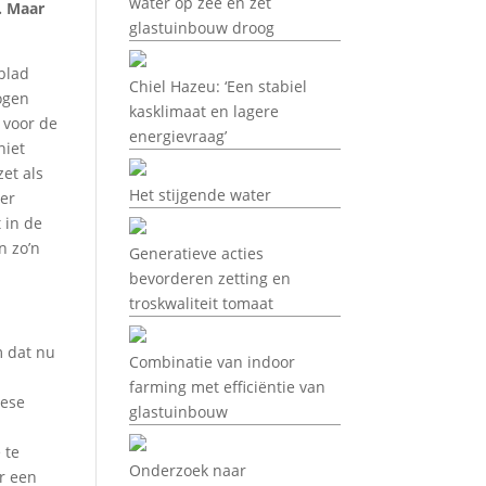
water op zee en zet
. Maar
glastuinbouw droog
blad
Chiel Hazeu: ‘Een stabiel
ogen
kasklimaat en lagere
 voor de
energievraag’
niet
et als
Het stijgende water
der
 in de
n zo’n
Generatieve acties
bevorderen zetting en
troskwaliteit tomaat
m dat nu
Combinatie van indoor
farming met efficiëntie van
pese
glastuinbouw
 te
Onderzoek naar
ar een