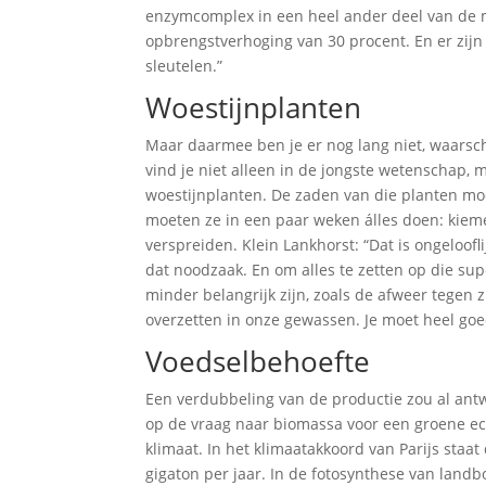
enzymcomplex in een heel ander deel van de mo
opbrengstverhoging van 30 procent. En er zij
sleutelen.”
Woestijnplanten
Maar daarmee ben je er nog lang niet, waarsch
vind je niet alleen in de jongste wetenschap, 
woestijnplanten. De zaden van die planten mo
moeten ze in een paar weken álles doen: kiem
verspreiden. Klein Lankhorst: “Dat is ongeloofli
dat noodzaak. En om alles te zetten op die su
minder belangrijk zijn, zoals de afweer tegen 
overzetten in onze gewassen. Je moet heel goed
Voedselbehoefte
Een verdubbeling van de productie zou al an
op de vraag naar biomassa voor een groene ec
klimaat. In het klimaatakkoord van Parijs staa
gigaton per jaar. In de fotosynthese van lan