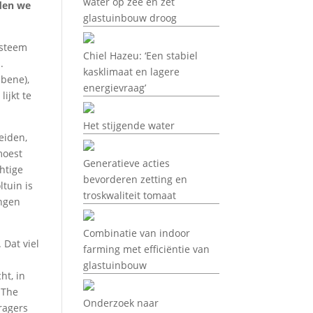
water op zee en zet
dden we
glastuinbouw droog
ysteem
Chiel Hazeu: ‘Een stabiel
.
kasklimaat en lagere
 bene),
energievraag’
ijkt te
Het stijgende water
eiden,
moest
Generatieve acties
htige
bevorderen zetting en
ltuin is
troskwaliteit tomaat
ingen
Combinatie van indoor
 Dat viel
farming met efficiëntie van
glastuinbouw
ht, in
 The
Onderzoek naar
ragers