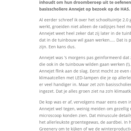
inhoudt om hun droomberoep uit te oefenen 
basisscholiere Annejet op bezoek op de HAS.
Al eerder schreef ik over het schooltuintje 2
werkt, groeiden niet alleen de radijsjes heel 
Annejet weet heel zeker dat zij later in de tu
dat in de tuinbouw wil gaan werken….. Dat is p
zijn. Een kans dus.
Annejet was ’s morgens pas geïnformeerd dat 
die ook in de tuinbouw wilden gaan werken (!
Annejet flink aan de slag. Eerst mocht ze eve
klimaatcellen met LED-lampen die je op allerlei
er veel handiger in. Maar zet zo’n basisscholi
ingezet. Dat je alles groen ziet na zo’n klima
De kop was er af, vervolgens maar eens even 
Annejet wel tegen, weinig meiden om gezellig 
microscoop konden zien. Dat minuscule details
het allerleukste groentegewas, de aardbei. In
Greenery om te kijken of we de winterproduct