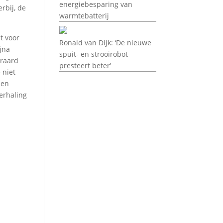
energiebesparing van
rbij, de
warmtebatterij
t voor
Ronald van Dijk: ‘De nieuwe
ijna
spuit- en strooirobot
eraard
presteert beter’
 niet
 en
herhaling