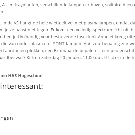
A+ en trayplanten, verschillende lampen er boven, solitaire bijen e
en.
. In de VS hangt de hele wietteelt vol met plasmalampen, omdat da
m je ze haast niet tegen. Er komt een volledig spectrum licht uit, b
en beetje UV (handig voor bestuivende insecten). Annejet kreeg uit
, die van onder plasma- of SONT-lampen. Aan zuurbepaling zijn we
d aardbeien plukken, een Brix-waarde bepalen is een peulenschil
aardbei was? Kijk op zaterdag 20 januari, 11.00 uur, RTL4 of in de 
emen HAS Hogeschool
interessant:
ingen