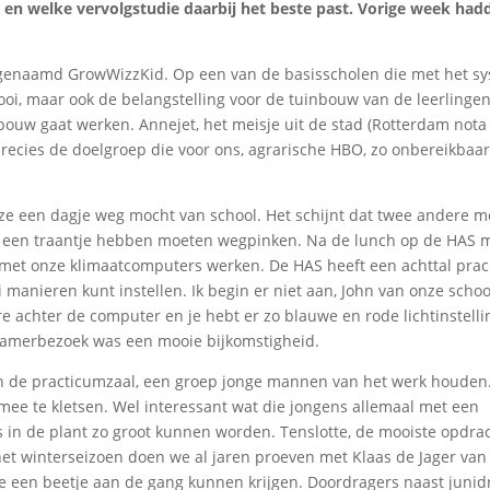
en welke vervolgstudie daarbij het beste past. Vorige week ha
.0 genaamd GrowWizzKid. Op een van de basisscholen die met het s
mooi, maar ook de belangstelling voor de tuinbouw van de leerlingen
inbouw gaat werken. Annejet, het meisje uit de stad (Rotterdam nota
recies de doelgroep die voor ons, agrarische HBO, zo onbereikbaar l
ze een dagje weg mocht van school. Het schijnt dat twee andere m
), een traantje hebben moeten wegpinken. Na de lunch op de HAS 
n met onze klimaatcomputers werken. De HAS heeft een achttal prac
 manieren kunt instellen. Ik begin er niet aan, John van onze schoo
ere achter de computer en je hebt er zo blauwe en rode lichtinstell
atkamerbezoek was een mooie bijkomstigheid.
in de practicumzaal, een groep jonge mannen van het werk houden.
mee te kletsen. Wel interessant wat die jongens allemaal met een
 in de plant zo groot kunnen worden. Tenslotte, de mooiste opdrac
 het winterseizoen doen we al jaren proeven met Klaas de Jager van
ie een beetje aan de gang kunnen krijgen. Doordragers naast junid