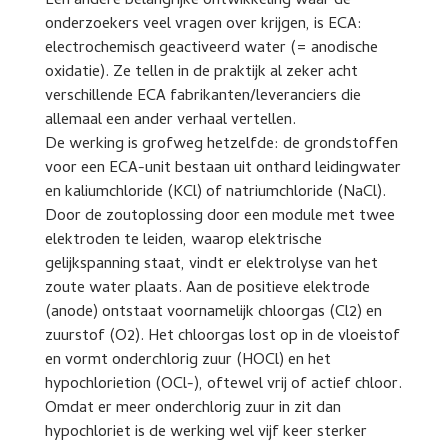
Een andere belangrijke ontwikkeling waar de
onderzoekers veel vragen over krijgen, is ECA:
electrochemisch geactiveerd water (= anodische
oxidatie). Ze tellen in de praktijk al zeker acht
verschillende ECA fabrikanten/leveranciers die
allemaal een ander verhaal vertellen.
De werking is grofweg hetzelfde: de grondstoffen
voor een ECA-unit bestaan uit onthard leidingwater
en kaliumchloride (KCl) of natriumchloride (NaCl).
Door de zoutoplossing door een module met twee
elektroden te leiden, waarop elektrische
gelijkspanning staat, vindt er elektrolyse van het
zoute water plaats. Aan de positieve elektrode
(anode) ontstaat voornamelijk chloorgas (Cl2) en
zuurstof (O2). Het chloorgas lost op in de vloeistof
en vormt onderchlorig zuur (HOCl) en het
hypochlorietion (OCl-), oftewel vrij of actief chloor.
Omdat er meer onderchlorig zuur in zit dan
hypochloriet is de werking wel vijf keer sterker