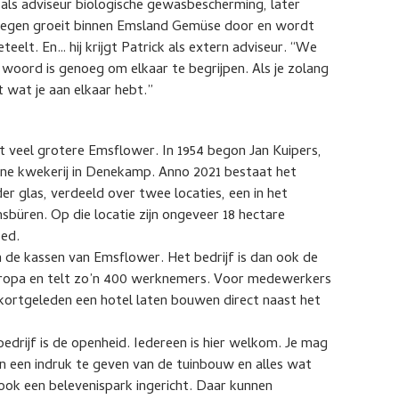
p als adviseur biologische gewasbescherming, later
tegen groeit binnen Emsland Gemüse door en wordt
teelt. En… hij krijgt Patrick als extern adviseur. “We
f woord is genoeg om elkaar te begrijpen. Als je zolang
 wat je aan elkaar hebt.”
veel grotere Emsflower. In 1954 begon Jan Kuipers,
eine kwekerij in Denekamp. Anno 2021 bestaat het
er glas, verdeeld over twee locaties, een in het
sbüren. Op die locatie zijn ongeveer 18 hectare
oed.
n de kassen van Emsflower. Het bedrijf is dan ook de
uropa en telt zo’n 400 werknemers. Voor medewerkers
 kortgeleden een hotel laten bouwen direct naast het
edrijf is de openheid. Iedereen is hier welkom. Je mag
n een indruk te geven van de tuinbouw en alles wat
 ook een belevenispark ingericht. Daar kunnen