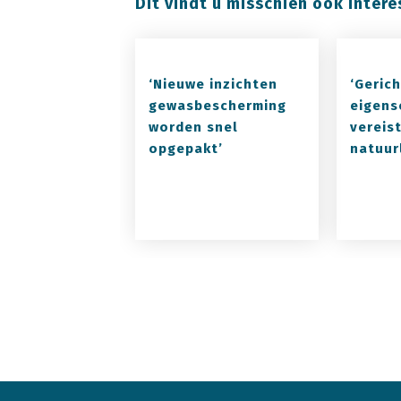
Dit vindt u misschien ook intere
‘Nieuwe inzichten
‘Geric
gewasbescherming
eigens
worden snel
vereis
opgepakt’
natuurl