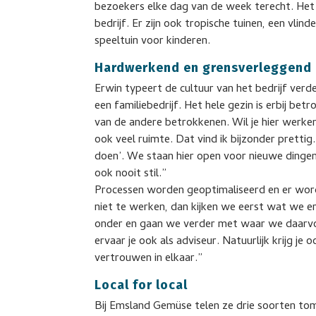
bezoekers elke dag van de week terecht. Het 
bedrijf. Er zijn ook tropische tuinen, een vli
speeltuin voor kinderen.
Hardwerkend en grensverleggend
Erwin typeert de cultuur van het bedrijf verd
een familiebedrijf. Het hele gezin is erbij b
van de andere betrokkenen. Wil je hier werken, 
ook veel ruimte. Dat vind ik bijzonder pretti
doen’. We staan hier open voor nieuwe dingen
ook nooit stil.”
Processen worden geoptimaliseerd en er word
niet te werken, dan kijken we eerst wat we e
onder en gaan we verder met waar we daarvoo
ervaar je ook als adviseur. Natuurlijk krijg je 
vertrouwen in elkaar.”
Local for local
Bij Emsland Gemüse telen ze drie soorten to