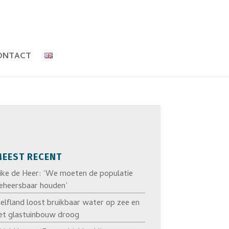
ONTACT
EEST RECENT
ike de Heer: ‘We moeten de populatie
eheersbaar houden’
elfland loost bruikbaar water op zee en
et glastuinbouw droog