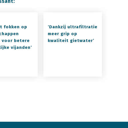
ssant:
ht fokken op
‘Dankzij ultrafiltratie
chappen
meer grip op
t voor betere
kwaliteit gietwater’
ijke vijanden’