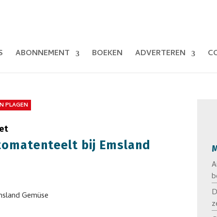
S
ABONNEMENT
BOEKEN
ADVERTEREN
C
EN PLAGEN
et
tomatenteelt bij Emsland
M
A
b
D
z