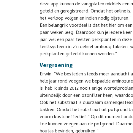
deze app kunnen de vangplaten middels een 
geteld en geregistreerd. Omdat het online is,
het verloop volgen en indien nodig bijsturen.”
Een belangrijk voordeel is dat het hier om een
paar weken leeg. Daardoor kun je iedere keer 
jaar wel een paar teelten perkplanten in deze
teeltsysteem in z’n geheel omhoog takelen, wa
perkplanten geteeld kunnen worden.”
Vergroening
Erwin: “We besteden steeds meer aandacht aa
hele jaar rond voegen we bepaalde aminozure
is, heb ik sinds 2012 nooit enige wortelprobl
uiteindelijk door een ozonfilter heen, waard
Ook het substraat is duurzaam samengesteld
bakken. Omdat het substraat uit potgrond be
enorm kosteneffectief.” Op dit moment ond
toe kunnen voegen aan de potgrond. Daarmee
houtas bevinden, gebruiken.”