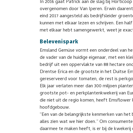
In 2016 gaat Patrick aan de slag bij Horticoo
overgenomen door Van Iperen. Erwin daaren
eind 2017 aangesteld als bedrijfsleider groente
kunnen met elkaar lezen en schrijven. Een hal
met elkaar hebt samengewerkt, weet je exact
Belevenispark
Emsland Gemüse vormt een onderdeel van het 
de vader van de huidige eigenaar, met een kl
bedrijf uit een oppervlakte van 88 hectare ond
Drentse Erica en de grootste in het Duitse Em
gereserveerd voor tomaten, de rest is perkg
Elk jaar verlaten meer dan 300 miljoen plante
grootste pot- en perkplantenkwekerij van E
die niet uit de regio komen, heeft Emsflower
hoofdgebouw.
“Een van de belangrijkste kenmerken van het b
alles zien wat we hier doen.” Om consumente
daarmee te maken heeft, is er bij de kwekerij