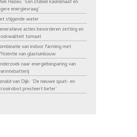
hiel Hazeu: ‘Een stabiel kasklimaat en
agere energievraag’
et stijgende water
eneratieve acties bevorderen zetting en
roskwaliteit tomaat
ombinatie van indoor farming met
fficiëntie van glastuinbouw
nderzoek naar energiebesparing van
armtebatterij
onald van Dijk: ‘De nieuwe spuit- en
trooirobot presteert beter’