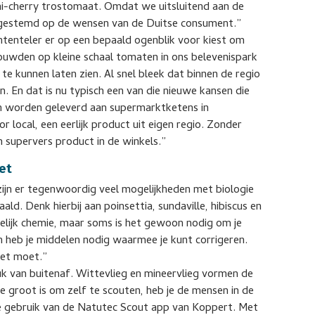
ini-cherry trostomaat. Omdat we uitsluitend aan de
 afgestemd op de wensen van de Duitse consument.”
ntenteler er op een bepaald ogenblik voor kiest om
ouwden op kleine schaal tomaten in ons belevenispark
e kunnen laten zien. Al snel bleek dat binnen de regio
. En dat is nu typisch een van die nieuwe kansen die
 worden geleverd aan supermarktketens in
 local, een eerlijk product uit eigen regio. Zonder
n supervers product in de winkels.”
et
zijn er tegenwoordig veel mogelijkheden met biologie
d. Denk hierbij aan poinsettia, sundaville, hibiscus en
elijk chemie, maar soms is het gewoon nodig om je
 heb je middelen nodig waarmee je kunt corrigeren.
het moet.”
k van buitenaf. Wittevlieg en mineervlieg vormen de
e groot is om zelf te scouten, heb je de mensen in de
e gebruik van de Natutec Scout app van Koppert. Met