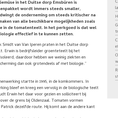
C
 Gemüse in het Duitse dorp Emsbüren is
l
elenpakket wordt immers steeds smaller,
 dwingt de onderneming om steeds kritischer na
H
 maken van alle beschikbare mogelijkheden zoals
G
 in de tomatenteelt. In het perkgoed is dat wel
t
iologie effectief in te kunnen zetten.
C
k Smidt van Van Iperen praten in het Duitse dorp
e
 Erwin is bedrijfsleider groenteteelt bij het
O
geïsoleerd, daardoor hebben we weinig ziekten en
w
cherming dan ook grotendeels af met biologie.”
R
s
amenwerking startte in 1995, in de komkommers. In
ing bleef en kreeg een vervolg in de biologische teelt
dt Erwin het daar voor gezien en solliciteert bij
 over de grens bij Oldenzaal. Tomaten vormen
t Patrick dezelfde route. Hij komt aan de andere kant