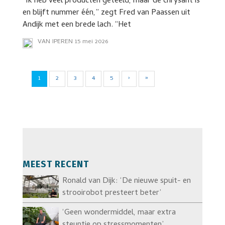
“Ik heb veel producten geteeld, maar de chrysant is
en blijft nummer één,” zegt Fred van Paassen uit
Andijk met een brede lach. “Het
VAN IPEREN
15 mei 2026
1
2
3
4
5
›
»
MEEST RECENT
Ronald van Dijk: ‘De nieuwe spuit- en
strooirobot presteert beter’
‘Geen wondermiddel, maar extra