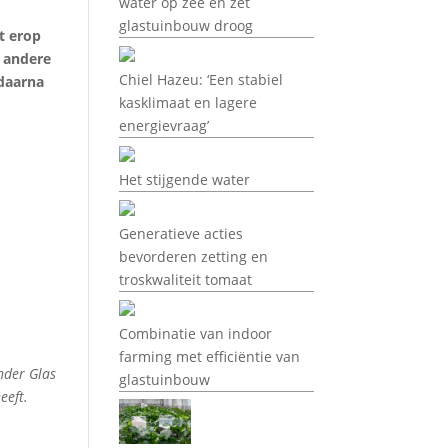
water op zee en zet
glastuinbouw droog
st erop
n andere
Chiel Hazeu: ‘Een stabiel
 daarna
kasklimaat en lagere
energievraag’
Het stijgende water
Generatieve acties
bevorderen zetting en
troskwaliteit tomaat
Combinatie van indoor
farming met efficiëntie van
nder Glas
glastuinbouw
eeft.