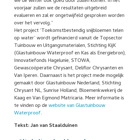
we de winter ook goed door zullen komen. In het
voorjaar zullen we de resultaten uitgebreid
evalueren en zal er ongetwijfeld gesproken worden
over het vervolg.”
Het project ‘Toekomstbestendig snijbloemen telen
op water’ wordt gefinancierd vanuit de Topsector
Tuinbouw en Uitgangsmaterialen, Stichting KijK
(Glastuinbouw Waterproof en Kas als Energiebron),
Innovatiefonds Hagelunie, STOWA,
Gewascoöperatie Chrysant, Deliflor Chrysanten en
Van Iperen. Daarnaast is het project mede mogelijk
gemaakt door Glastuinbouw Nederland, Stichting
Chrysant NL, Sunrise Holland, Bloemenkwekerij de
Kaag en Van Egmond Matricaria. Meer informatie is
te vinden op de
website van Glastuinbouw
Waterproof
.
Tekst: Jan van Staalduinen