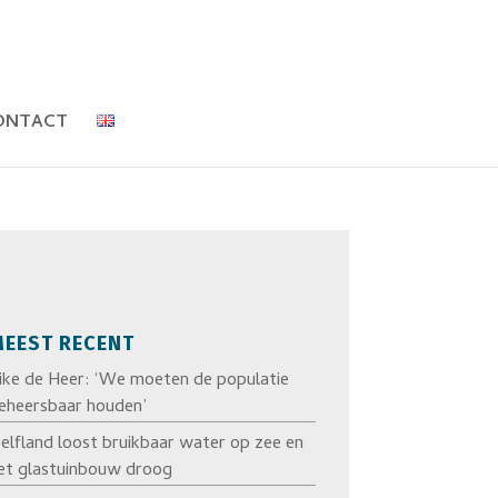
ONTACT
EEST RECENT
ike de Heer: ‘We moeten de populatie
eheersbaar houden’
elfland loost bruikbaar water op zee en
et glastuinbouw droog