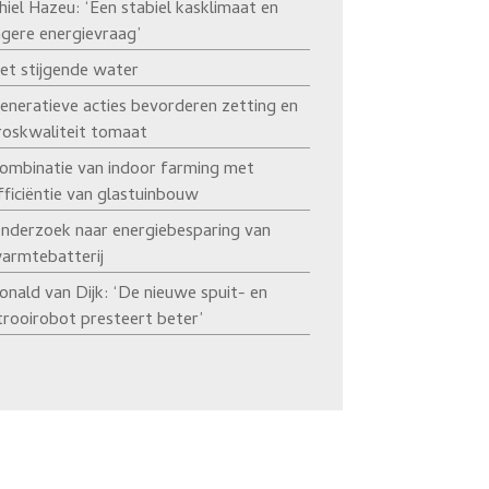
hiel Hazeu: ‘Een stabiel kasklimaat en
agere energievraag’
et stijgende water
eneratieve acties bevorderen zetting en
roskwaliteit tomaat
ombinatie van indoor farming met
fficiëntie van glastuinbouw
nderzoek naar energiebesparing van
armtebatterij
onald van Dijk: ‘De nieuwe spuit- en
trooirobot presteert beter’