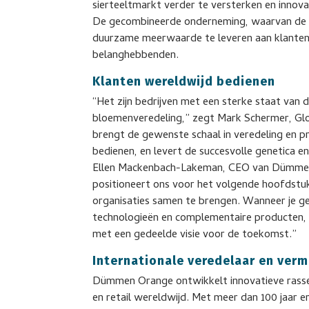
sierteeltmarkt verder te versterken en innovat
De gecombineerde onderneming, waarvan de n
duurzame meerwaarde te leveren aan klanten
belanghebbenden.
Klanten wereldwijd bedienen
“Het zijn bedrijven met een sterke staat van d
bloemenveredeling,” zegt Mark Schermer, Gl
brengt de gewenste schaal in veredeling en pr
bedienen, en levert de succesvolle genetica e
Ellen Mackenbach-Lakeman, CEO van Dümmen
positioneert ons voor het volgende hoofdstuk 
organisaties samen te brengen. Wanneer je
technologieën en complementaire producten, cr
met een gedeelde visie voor de toekomst.”
Internationale veredelaar en ver
Dümmen Orange ontwikkelt innovatieve rasse
en retail wereldwijd. Met meer dan 100 jaar 