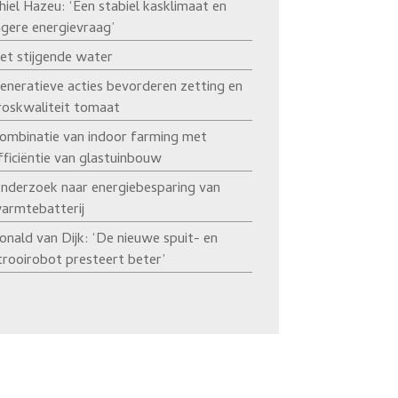
hiel Hazeu: ‘Een stabiel kasklimaat en
agere energievraag’
et stijgende water
eneratieve acties bevorderen zetting en
roskwaliteit tomaat
ombinatie van indoor farming met
fficiëntie van glastuinbouw
nderzoek naar energiebesparing van
armtebatterij
onald van Dijk: ‘De nieuwe spuit- en
trooirobot presteert beter’