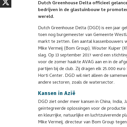
Dutch Greenhouse Delta officieel gelance
bedrijven in de glastuinbouw te promote
wereld.
Dutch Greenhouse Delta (DGD) is een jaar gel
toen nog burgemeester van Gemeente Westland
markt te zetten. Een aantal kassenbouwers w
Mike Vermeij (Bom Group), Wouter Kuiper (K
slag. Op 13 september 2017 werd een stichtin
voor de zomer haakte AVAG aan en in de afg
partijen bij de club. Zij dragen elk 25.000 eur
Horti Center. DGD wil niet alleen de samenw
andere sectoren, zoals de watersector.
Kansen in Azië
DGD ziet onder meer kansen in China, India, J
geïntegreerde oplossingen voor de productie e
en kleurrijke, natuurlijke en luchtzuiverende 
Mike Vermeij, directeur van Bom Group tege