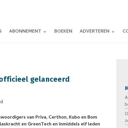
S
ABONNEMENT
BOEKEN
ADVERTEREN
C
fficieel gelanceerd
M
A
b
D
woordigers van Priva, Certhon, Kubo en Bom
z
skracht en GreenTech en inmiddels elf leden