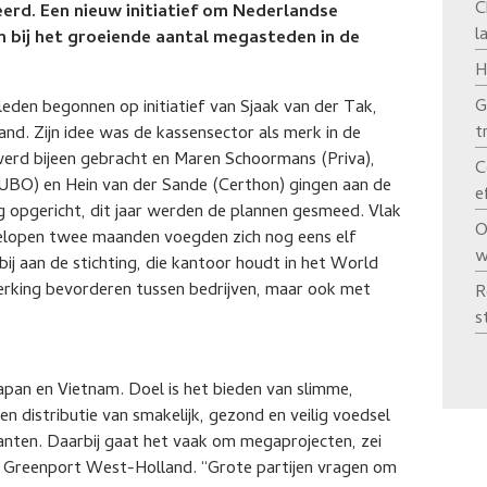
C
erd. Een nieuw initiatief om Nederlandse
l
n bij het groeiende aantal megasteden in de
H
G
eden begonnen op initiatief van Sjaak van der Tak,
t
. Zijn idee was de kassensector als merk in de
erd bijeen gebracht en Maren Schoormans (Priva),
C
UBO) en Hein van der Sande (Certhon) gingen aan de
e
g opgericht, dit jaar werden de plannen gesmeed. Vlak
O
elopen twee maanden voegden zich nog eens elf
w
o bij aan de stichting, die kantoor houdt in het World
erking bevorderen tussen bedrijven, maar ook met
R
s
apan en Vietnam. Doel is het bieden van slimme,
n distributie van smakelijk, gezond en veilig voedsel
planten. Daarbij gaat het vaak om megaprojecten, zei
n Greenport West-Holland. “Grote partijen vragen om