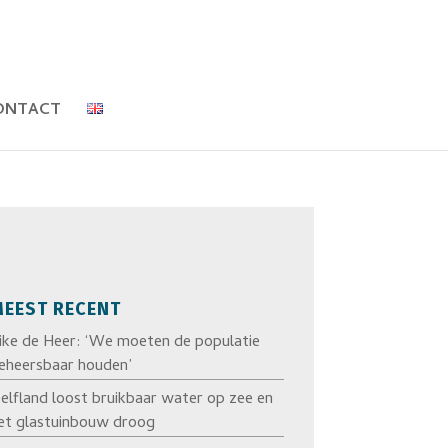
ONTACT
EEST RECENT
ike de Heer: ‘We moeten de populatie
eheersbaar houden’
elfland loost bruikbaar water op zee en
et glastuinbouw droog