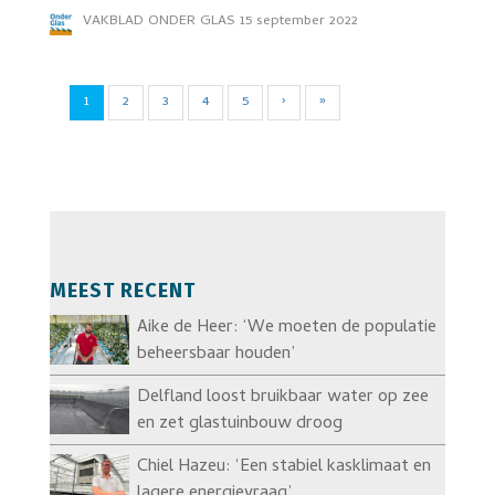
VAKBLAD ONDER GLAS
15 september 2022
1
2
3
4
5
›
»
MEEST RECENT
Aike de Heer: ‘We moeten de populatie
beheersbaar houden’
Delfland loost bruikbaar water op zee
en zet glastuinbouw droog
Chiel Hazeu: ‘Een stabiel kasklimaat en
lagere energievraag’