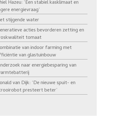
hiel Hazeu: ‘Een stabiel kasklimaat en
agere energievraag’
et stijgende water
eneratieve acties bevorderen zetting en
roskwaliteit tomaat
ombinatie van indoor farming met
fficiëntie van glastuinbouw
nderzoek naar energiebesparing van
armtebatterij
onald van Dijk: ‘De nieuwe spuit- en
trooirobot presteert beter’