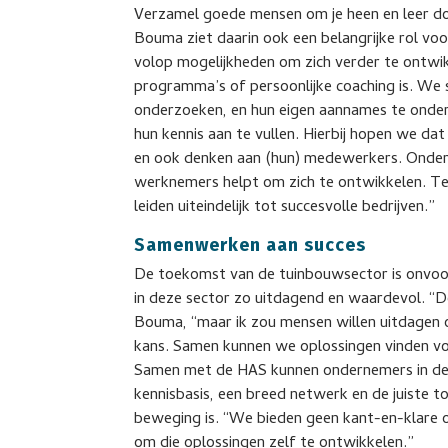
Verzamel goede mensen om je heen en leer do
Bouma ziet daarin ook een belangrijke rol vo
volop mogelijkheden om zich verder te ontwik
programma’s of persoonlijke coaching is. We 
onderzoeken, en hun eigen aannames te onder
hun kennis aan te vullen. Hierbij hopen we da
en ook denken aan (hun) medewerkers. Ondern
werknemers helpt om zich te ontwikkelen. T
leiden uiteindelijk tot succesvolle bedrijven.”
Samenwerken aan succes
De toekomst van de tuinbouwsector is onvoo
in deze sector zo uitdagend en waardevol. “D
Bouma, “maar ik zou mensen willen uitdagen o
kans. Samen kunnen we oplossingen vinden vo
Samen met de HAS kunnen ondernemers in de
kennisbasis, een breed netwerk en de juiste to
beweging is. “We bieden geen kant-en-klare o
om die oplossingen zelf te ontwikkelen.”