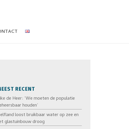
ONTACT
EEST RECENT
ike de Heer: ‘We moeten de populatie
eheersbaar houden’
elfland loost bruikbaar water op zee en
et glastuinbouw droog