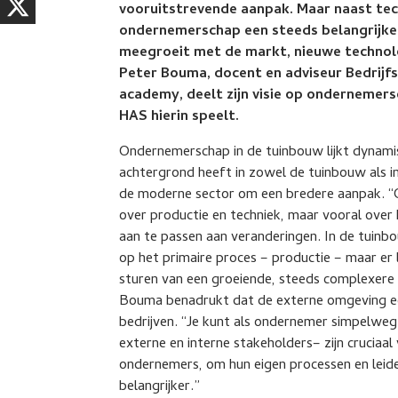
vooruitstrevende aanpak. Maar naast te
ondernemerschap een steeds belangrijkere
meegroeit met de markt, nieuwe technolog
Peter Bouma, docent en adviseur Bedrij
academy, deelt zijn visie op ondernemers
HAS hierin speelt.
Ondernemerschap in de tuinbouw lijkt dynamis
achtergrond heeft in zowel de tuinbouw als in
de moderne sector om een bredere aanpak. “
over productie en techniek, maar vooral over 
aan te passen aan veranderingen. In de tuinb
op het primaire proces – productie – maar er l
sturen van een groeiende, steeds complexere
Bouma benadrukt dat de externe omgeving een
bedrijven. “Je kunt als ondernemer simpelweg 
externe en interne stakeholders– zijn cruciaa
ondernemers, om hun eigen processen en leide
belangrijker.”