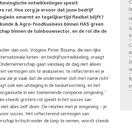
C
chnologische ontwikkelingen speelt
l
 rol. Hoe zorg je ervoor dat jouw bedrijf
ieën omarmt en tegelijkertijd flexibel blijft?
H
fskunde & Agro-foodbusiness binnen HAS green
G
chap binnen de tuinbouwsector, en de rol die de
t
C
cher dan ooit. Volgens Peter Bouma, die een rijke
e
ternationale keten- en bedrijfsontwikkeling, vraagt
O
Ondernemerschap gaat vandaag de dag niet alleen
w
het vermogen om te analyseren, te reflecteren en je
ouw zie je vaak dat de ondernemer zich met name richt
R
igt ook een uitdaging in de besluitvorming, en het
s
 organisatie in een toenemende complexe omgeving.”
 steeds grotere rol speelt in het succes van
niet alles zelf doen. De relaties met je omgeving – je
l voor succes. Het reflecterend vermogen van
rschap kritisch onder de loep te nemen, wordt steeds