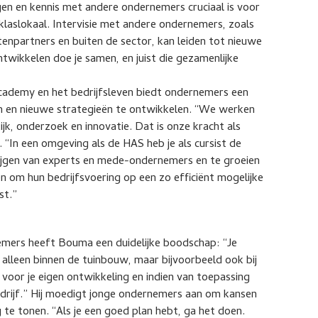
gen en kennis met andere ondernemers cruciaal is voor
n klaslokaal. Intervisie met andere ondernemers, zoals
npartners en buiten de sector, kan leiden tot nieuwe
twikkelen doe je samen, en juist die gezamenlijke
demy en het bedrijfsleven biedt ondernemers een
en en nieuwe strategieën te ontwikkelen. “We werken
ijk, onderzoek en innovatie. Dat is onze kracht als
 “In een omgeving als de HAS heb je als cursist de
ijgen van experts en mede-ondernemers en te groeien
en om hun bedrijfsvoering op een zo efficiënt mogelijke
st.”
mers heeft Bouma een duidelijke boodschap: “Je
 alleen binnen de tuinbouw, maar bijvoorbeeld ook bij
n voor je eigen ontwikkeling en indien van toepassing
 bedrijf.” Hij moedigt jonge ondernemers aan om kansen
te tonen. “Als je een goed plan hebt, ga het doen.