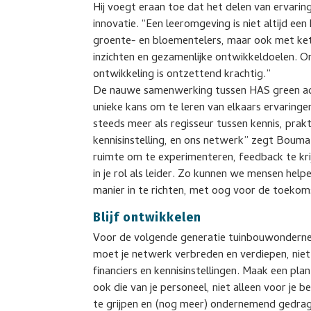
Hij voegt eraan toe dat het delen van ervarin
innovatie. “Een leeromgeving is niet altijd ee
groente- en bloementelers, maar ook met kete
inzichten en gezamenlijke ontwikkeldoelen. On
ontwikkeling is ontzettend krachtig.”
De nauwe samenwerking tussen HAS green aca
unieke kans om te leren van elkaars ervaring
steeds meer als regisseur tussen kennis, prakt
kennisinstelling, en ons netwerk” zegt Bouma.
ruimte om te experimenteren, feedback te kr
in je rol als leider. Zo kunnen we mensen help
manier in te richten, met oog voor de toekom
Blijf ontwikkelen
Voor de volgende generatie tuinbouwonderne
moet je netwerk verbreden en verdiepen, niet
financiers en kennisinstellingen. Maak een pla
ook die van je personeel, niet alleen voor je
te grijpen en (nog meer) ondernemend gedrag 