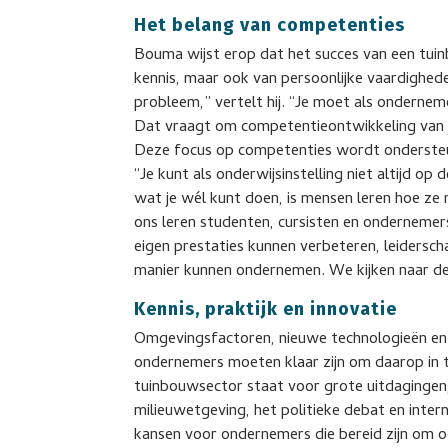
Het belang van competenties
Bouma wijst erop dat het succes van een tui
kennis, maar ook van persoonlijke vaardighede
probleem,” vertelt hij. “Je moet als onderneme
Dat vraagt om competentieontwikkeling van j
Deze focus op competenties wordt ondersteun
“Je kunt als onderwijsinstelling niet altijd op
wat je wél kunt doen, is mensen leren hoe z
ons leren studenten, cursisten en ondernemer
eigen prestaties kunnen verbeteren, leidersc
manier kunnen ondernemen. We kijken naar de 
Kennis, praktijk en innovatie
Omgevingsfactoren, nieuwe technologieën en 
ondernemers moeten klaar zijn om daarop in t
tuinbouwsector staat voor grote uitdagingen, z
milieuwetgeving, het politieke debat en intern
kansen voor ondernemers die bereid zijn om 