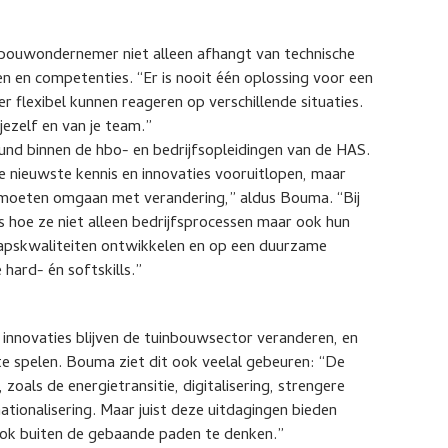
nbouwondernemer niet alleen afhangt van technische
n en competenties. “Er is nooit één oplossing voor een
r flexibel kunnen reageren op verschillende situaties.
ezelf en van je team.”
d binnen de hbo- en bedrijfsopleidingen van de HAS.
 de nieuwste kennis en innovaties vooruitlopen, maar
e moeten omgaan met verandering,” aldus Bouma. “Bij
s hoe ze niet alleen bedrijfsprocessen maar ook hun
hapskwaliteiten ontwikkelen en op een duurzame
hard- én softskills.”
innovaties blijven de tuinbouwsector veranderen, en
e spelen. Bouma ziet dit ook veelal gebeuren: “De
oals de energietransitie, digitalisering, strengere
ationalisering. Maar juist deze uitdagingen bieden
ook buiten de gebaande paden te denken.”