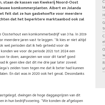
C
gen, staan de kassen van Kwekerij Noord-Oost
l
nieuwe komkommerplanten. Albert en Jolanda
et feit dat ze hun gasbehoefte voor meerdere
H
chten dat het beperktere marktaanbod ook zal
G
t
se Oosterhout een komkommerbedrijf van 3 ha. In 2019
C
meerdere jaren vast te leggen. “Ik kies er niet altijd
e
ook wel perioden dat ik heb geteeld voor de
O
19 konden we voor de periode 2021 tot 2024 een
w
woon te doen, aangezien we voor dit tarief goed
ik geen idee dat dit me drie jaar later zoveel
R
llega’s zeiden toen tegen me dat ik beter had kunnen
s
dalen. En dat was in 2020 ook het geval. Desondanks
n
astgelegd, dwingen de hoge daggasprijzen van dit
en in hun bedrijfsvoering. “We konden de afgelopen