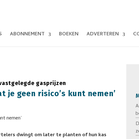
S
ABONNEMENT
BOEKEN
ADVERTEREN
C
vastgelegde gasprijzen
at je geen risico’s kunt nemen’
M
A
b
D
z
telers dwingt om later te planten of hun kas