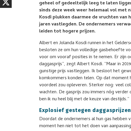
geheel of gedeeltelijk leeg te laten lig
sinds deze week weer helemaal vol met 
Kosdi plukken daarmee de vruchten van h
jaren vastlegden. De ondernemers verwa
leiden tot hogere prijzen.
Albert en Jolanda Kosdi runnen in het Gelder
besloten ze om hun volledige gasbehoefte voor 
voor om vooraf posities in te nemen. Er zijn 
daggasprijs”, zegt Albert Kosdi. “Maar in 20
gunstige prijs vastleggen. Ik besloot het ge
komkommers konden telen. Op dat moment had 
voordeel zou opleveren. Sterker nog: veel co
wachten. De gasprijs zou immers nóg verder 
ben ik nu heel blij met de keuze van destijds.”
Explosief gestegen daggasprijze
Doordat de ondernemers al hun gas hebben v
moment hen niet tot het doen van aanpassing