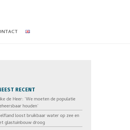
ONTACT
EEST RECENT
ike de Heer: ‘We moeten de populatie
eheersbaar houden’
elfland loost bruikbaar water op zee en
et glastuinbouw droog