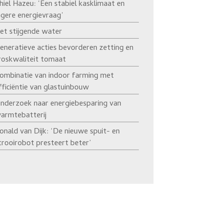
hiel Hazeu: ‘Een stabiel kasklimaat en
agere energievraag’
et stijgende water
eneratieve acties bevorderen zetting en
roskwaliteit tomaat
ombinatie van indoor farming met
fficiëntie van glastuinbouw
nderzoek naar energiebesparing van
armtebatterij
onald van Dijk: ‘De nieuwe spuit- en
trooirobot presteert beter’