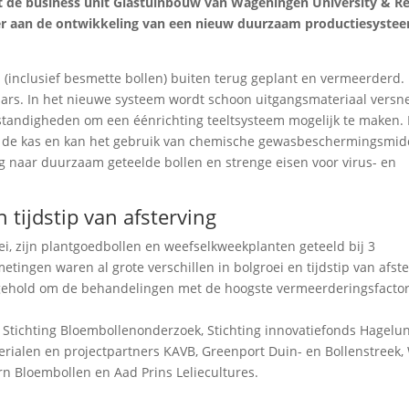
kt de business unit Glastuinbouw van Wageningen University & R
der aan de ontwikkeling van een nieuw duurzaam productiesyste
n (inclusief besmette bollen) buiten terug geplant en vermeerderd.
ars. In het nieuwe systeem wordt schoon uitgangsmateriaal versn
ndigheden om een éénrichting teeltsysteem mogelijk te maken. H
uit de kas en kan het gebruik van chemische gewasbeschermingsmid
aag naar duurzaam geteelde bollen en strenge eisen voor virus- en
n tijdstip van afsterving
ei, zijn plantgoedbollen en weefselkweekplanten geteeld bij 3
etingen waren al grote verschillen in bolgroei en tijdstip van afst
 gehold om de behandelingen met de hoogste vermeerderingsfactor
 Stichting Bloembollenonderzoek, Stichting innovatiefonds Hagelun
erialen en projectpartners KAVB, Greenport Duin- en Bollenstreek
rn Bloembollen en Aad Prins Leliecultures.