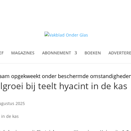
EF
MAGAZINES
ABONNEMENT
BOEKEN
ADVERTER
rzaam opgekweekt onder beschermde omstandighede
lgroei bij teelt hyacint in de kas
ugustus 2025