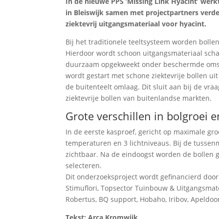
In de nieuwe PPS ‘Missing Link Hyacint’ wer
in Bleiswijk samen met projectpartners ver
ziektevrij uitgangsmateriaal voor hyacint.
Bij het traditionele teeltsysteem worden bolle
Hierdoor wordt schoon uitgangsmateriaal scha
duurzaam opgekweekt onder beschermde omsta
wordt gestart met schone ziektevrije bollen 
de buitenteelt omlaag. Dit sluit aan bij de vr
ziektevrije bollen van buitenlandse markten.
Grote verschillen in bolgroei e
In de eerste kasproef, gericht op maximale gro
temperaturen en 3 lichtniveaus. Bij de tussenm
zichtbaar. Na de eindoogst worden de bollen
selecteren.
Dit onderzoeksproject wordt gefinancierd door
Stimuflori, Topsector Tuinbouw & Uitgangsmat
Robertus, BQ support, Hobaho, Iribov, Apeldoo
Tekst: Arca Kromwijk