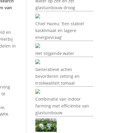
esearch
water op zee en zet
em van
glastuinbouw droog
Chiel Hazeu: ‘Een stabiel
kasklimaat en lagere
eld en
energievraag’
ierbij
delen in
Het stijgende water
Generatieve acties
bevorderen zetting en
troskwaliteit tomaat
erving
 te
Combinatie van indoor
farming met efficiëntie van
ie,
glastuinbouw
, WPA