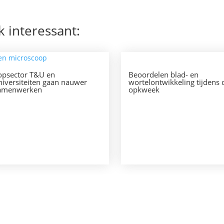
k interessant:
opsector T&U en
Beoordelen blad- en
niversiteiten gaan nauwer
wortelontwikkeling tijdens 
amenwerken
opkweek