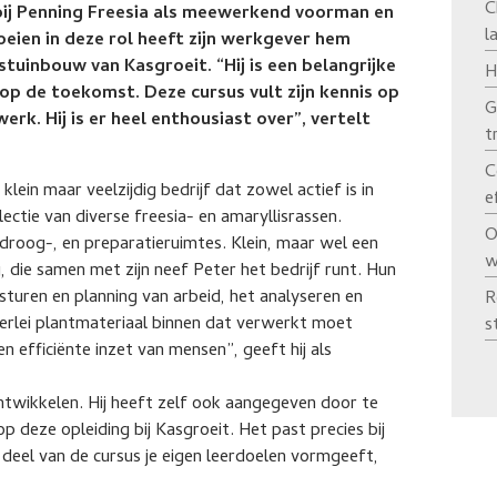
C
 bij Penning Freesia als meewerkend voorman en
l
eien in deze rol heeft zijn werkgever hem
uinbouw van Kasgroeit. “Hij is een belangrijke
H
 op de toekomst. Deze cursus vult zijn kennis op
G
erk. Hij is er heel enthousiast over”, vertelt
t
C
 klein maar veelzijdig bedrijf dat zowel actief is in
e
lectie van diverse freesia- en amaryllisrassen.
O
roog-, en preparatieruimtes. Klein, maar wel een
w
 die samen met zijn neef Peter het bedrijf runt. Hun
uren en planning van arbeid, het analyseren en
R
lerlei plantmateriaal binnen dat verwerkt moet
s
 efficiënte inzet van mensen”, geeft hij als
ontwikkelen. Hij heeft zelf ook aangegeven door te
op deze opleiding bij Kasgroeit. Het past precies bij
deel van de cursus je eigen leerdoelen vormgeeft,