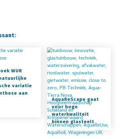
ssant:
zoek WUR
natuurlijke
sche variatie
nthese aan
AquaReScape gaat
voor hoge
waterkwaliteit
binnen glasteelt