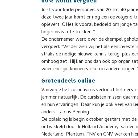
60% wordt vergoed
Juist voor kaderpersoneel van 20 tot 40 jaar is
deze twee jaar komt er nog een opvolgend tr
oplevert. OHet is vooral bedoeld om jonge ta
hoger niveau te trekken.”
De ondernemer werd over de drempel geholpe
vergoed. “Verder zien wij het als een invester
straks de nodige nieuwe kennis terug, plus 
omhoog zet. Hij kan ons dan ook op organisat
weer energie kunnen steken in andere dingen.
Grotendeels online
Vanwege het coronavirus verloopt het eerste 
jammer natuurlijk. De cursisten missen daarm
en hun ervaringen. Daar kun je ook veel van ler
anders”, aldus Penning.
De opleiding is begin oktober gestart met de 
ontwikkeld door InHolland Academy, samen me
Nederland, Plantum, FNV en CNV werken hier