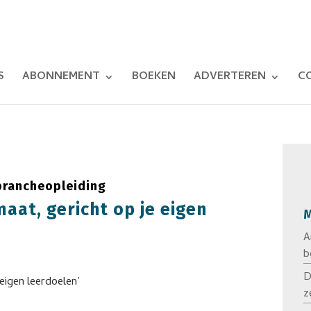
S
ABONNEMENT
BOEKEN
ADVERTEREN
C
 brancheopleiding
maat, gericht op je eigen
M
A
b
D
z