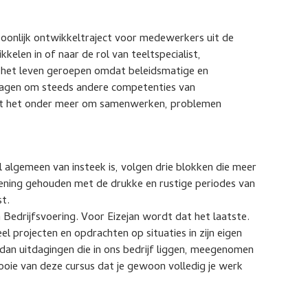
oonlijk ontwikkeltraject voor medewerkers uit de
kelen in of naar de rol van teeltspecialist,
 in het leven geroepen omdat beleidsmatige en
vragen om steeds andere competenties van
aait het onder meer om samenwerken, problemen
l algemeen van insteek is, volgen drie blokken die meer
kening gehouden met de drukke en rustige periodes van
st.
n Bedrijfsvoering. Voor Eizejan wordt dat het laatste.
 projecten en opdrachten op situaties in zijn eigen
 dan uitdagingen die in ons bedrijf liggen, meegenomen
ooie van deze cursus dat je gewoon volledig je werk