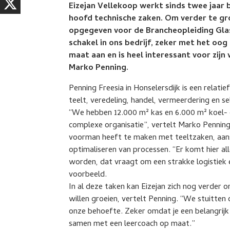
Eizejan Vellekoop werkt sinds twee jaar
hoofd technische zaken. Om verder te gro
opgegeven voor de Brancheopleiding Glast
schakel in ons bedrijf, zeker met het oog
maat aan en is heel interessant voor zijn w
Marko Penning.
Penning Freesia in Honselersdijk is een relatief
teelt, veredeling, handel, vermeerdering en se
“We hebben 12.000 m² kas en 6.000 m² koel- d
complexe organisatie”, vertelt Marko Penning,
voorman heeft te maken met teeltzaken, aanst
optimaliseren van processen. “Er komt hier al
worden, dat vraagt om een strakke logistiek en
voorbeeld.
In al deze taken kan Eizejan zich nog verder 
willen groeien, vertelt Penning. “We stuitten 
onze behoefte. Zeker omdat je een belangrijk 
samen met een leercoach op maat.”