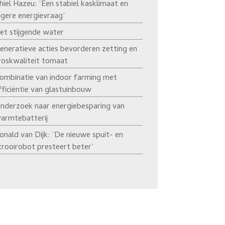
hiel Hazeu: ‘Een stabiel kasklimaat en
agere energievraag’
et stijgende water
eneratieve acties bevorderen zetting en
roskwaliteit tomaat
ombinatie van indoor farming met
fficiëntie van glastuinbouw
nderzoek naar energiebesparing van
armtebatterij
onald van Dijk: ‘De nieuwe spuit- en
trooirobot presteert beter’