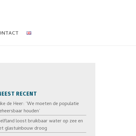
ONTACT
EEST RECENT
ike de Heer: ‘We moeten de populatie
eheersbaar houden’
elfland loost bruikbaar water op zee en
et glastuinbouw droog