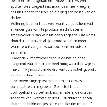
ben ik er niet uitgekomen.” Alleen met zwavel
spuiten was toegestaan, maar daarmee kreeg hij
het niet onder controle en dit ging ten koste van de
druiven.
Vollering betreurt dat wel, want volgens hem valt
er onder glas wijn te produceren die beter en
smaakvoller is dan wijn uit een wijngaard. Dat komt
doordat de druiven altijd droog staan en meer
warmte ontvangen, waardoor ze meer suikers
aanmaken.
“Door de klimaatbeheersing in de kas en onze
kleigrond valt er hier een heel hoogwaardige wijn te
maken.” Hij maakte in de druiventeelt actief gebruik
van het schermdoek en de
luchtbevochtigingsinstallatie om het gewas
optimaal te laten groeien. Zo hield hij het
vochtgehalte op peil en beschermde hij de druiven
tegen te veel warmte en licht. “Bij druivenplanten
sluiten de huidmondjes bij te veel lichtinstraling of