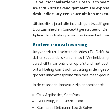
De beursorganisatie van GreenTech heeft
Awards 2020 bekend gemaakt. De exposant
deskundige jury een keuze uit kon maken
Uiteindelijk zijn uit alle inzendingen twaalf g
Duurzaamheid en Concept) geselecteerd. De
tijdens de virtuele opening van GreenTech Li
Grotere innovatiesprong
Juryvoorzitter Liselotte de Vries (TU Delft 
dat er veel anders kan en moet. We hebben g
verschuift naar online en op afstand met vee
ontwikkeling komt ook tot uiting in de ingezo
grotere innovatiesprong zien met meer gedurf
In de categorie Innovatie zijn genomineerd:
Crux Agribotics, SortiPack
ISO Group, ISO Grade 8000
Klasmann-Deilmann, Log & Solve