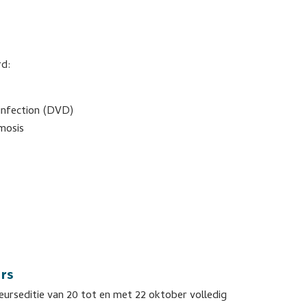
rd:
infection (DVD)
mosis
urs
urseditie van 20 tot en met 22 oktober volledig