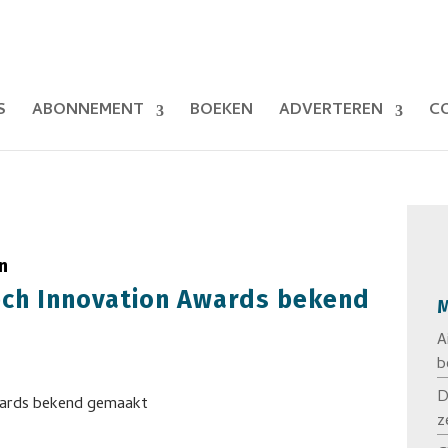
S
ABONNEMENT
BOEKEN
ADVERTEREN
C
n
ech Innovation Awards bekend
M
A
b
D
z