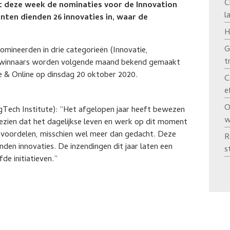
C
 deze week de nominaties voor de Innovation
l
en dienden 26 innovaties in, waar de
.
H
G
enomineerden in drie categorieën (Innovatie,
t
 winnaars worden volgende maand bekend gemaakt
ve & Online op dinsdag 20 oktober 2020.
C
e
O
AgTech Institute): “Het afgelopen jaar heeft bewezen
w
ezien dat het dagelijkse leven en werk op dit moment
l voordelen, misschien wel meer dan gedacht. Deze
R
nden innovaties. De inzendingen dit jaar laten een
s
de initiatieven.”