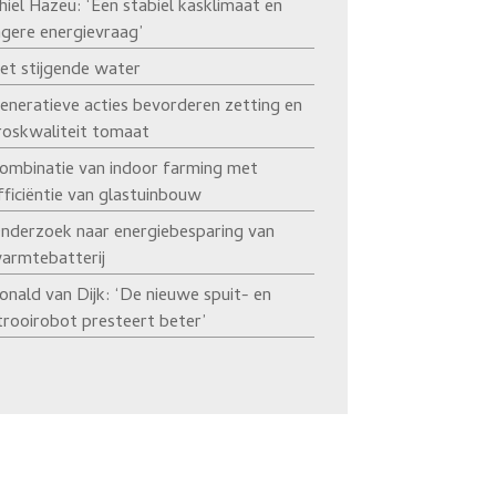
hiel Hazeu: ‘Een stabiel kasklimaat en
agere energievraag’
et stijgende water
eneratieve acties bevorderen zetting en
roskwaliteit tomaat
ombinatie van indoor farming met
fficiëntie van glastuinbouw
nderzoek naar energiebesparing van
armtebatterij
onald van Dijk: ‘De nieuwe spuit- en
trooirobot presteert beter’