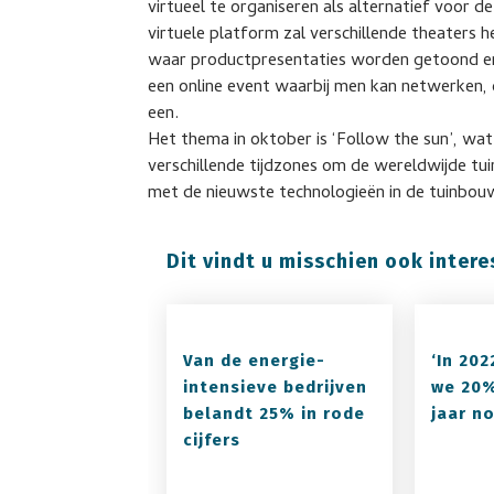
virtueel te organiseren als alternatief voor 
virtuele platform zal verschillende theaters 
waar productpresentaties worden getoond en 
een online event waarbij men kan netwerken,
een.
Het thema in oktober is ‘Follow the sun’, wa
verschillende tijdzones om de wereldwijde t
met de nieuwste technologieën in de tuinbouw 
Dit vindt u misschien ook intere
Van de energie-
‘In 20
intensieve bedrijven
we 20%
belandt 25% in rode
jaar n
cijfers