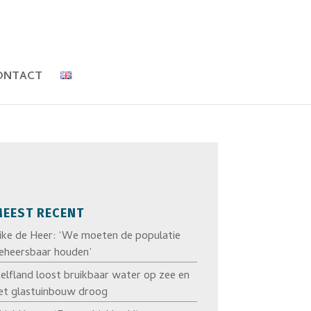
ONTACT
EEST RECENT
ike de Heer: ‘We moeten de populatie
eheersbaar houden’
elfland loost bruikbaar water op zee en
et glastuinbouw droog