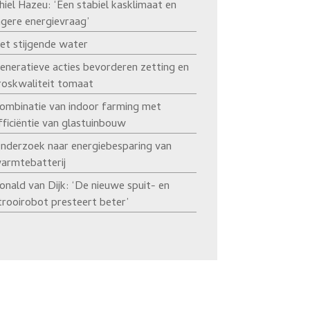
hiel Hazeu: ‘Een stabiel kasklimaat en
agere energievraag’
et stijgende water
eneratieve acties bevorderen zetting en
roskwaliteit tomaat
ombinatie van indoor farming met
fficiëntie van glastuinbouw
nderzoek naar energiebesparing van
armtebatterij
onald van Dijk: ‘De nieuwe spuit- en
trooirobot presteert beter’