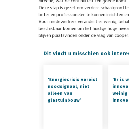
directie, wat de continuïteit ten goede komt.
Deze stap is gezet om verdere schaalgrootte 
beter en professioneler te kunnen inrichten e
Voor medewerkers verandert er weinig, behalv
beschikbaar komen om het huidige hoge niveau
blijven plaatsvinden onder de vlag van coöpe
Dit vindt u misschien ook intere
‘Energiecrisis vereist
‘Er is 
noodsignaal, niet
innova
alleen van
weinig
glastuinbouw’
innova