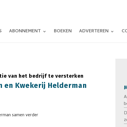
S
ABONNEMENT
BOEKEN
ADVERTEREN
C
ie van het bedrijf te versterken
n en Kwekerij Helderman
M
A
b
D
z