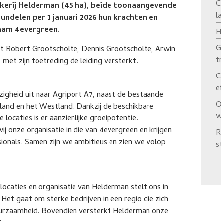
C
ekerij Helderman (45 ha), beide toonaangevende
l
undelen per 1 januari 2026 hun krachten en
aam 4evergreen.
H
G
it Robert Grootscholte, Dennis Grootscholte, Arwin
t
 met zijn toetreding de leiding versterkt.
C
e
igheid uit naar Agriport A7, naast de bestaande
O
aland en het Westland. Dankzij de beschikbare
w
 locaties is er aanzienlijke groeipotentie.
 onze organisatie in die van 4evergreen en krijgen
R
ssionals. Samen zijn we ambitieus en zien we volop
s
ocaties en organisatie van Helderman stelt ons in
 Het gaat om sterke bedrijven in een regio die zich
uurzaamheid. Bovendien versterkt Helderman onze