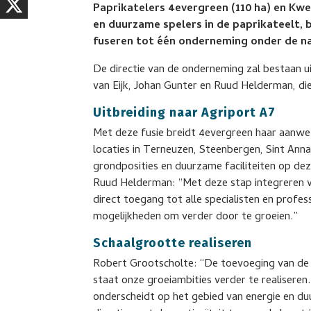
Paprikatelers 4evergreen (110 ha) en Kw
en duurzame spelers in de paprikateelt, b
fuseren tot één onderneming onder de n
De directie van de onderneming zal bestaan u
van Eijk, Johan Gunter en Ruud Helderman, die
Uitbreiding naar Agriport A7
Met deze fusie breidt 4evergreen haar aanwez
locaties in Terneuzen, Steenbergen, Sint Ann
grondposities en duurzame faciliteiten op deze
Ruud Helderman: “Met deze stap integreren wij
direct toegang tot alle specialisten en profe
mogelijkheden om verder door te groeien.”
Schaalgrootte realiseren
Robert Grootscholte: “De toevoeging van de l
staat onze groeiambities verder te realiseren.
onderscheidt op het gebied van energie en d