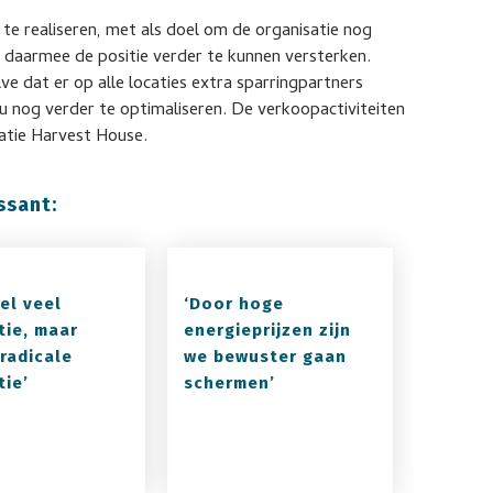
”
te realiseren, met als doel om de organisatie nog
n daarmee de positie verder te kunnen versterken.
e dat er op alle locaties extra sparringpartners
 nog verder te optimaliseren. De verkoopactiviteiten
ratie Harvest House.
ssant:
wel veel
‘Door hoge
tie, maar
energieprijzen zijn
 radicale
we bewuster gaan
tie’
schermen’