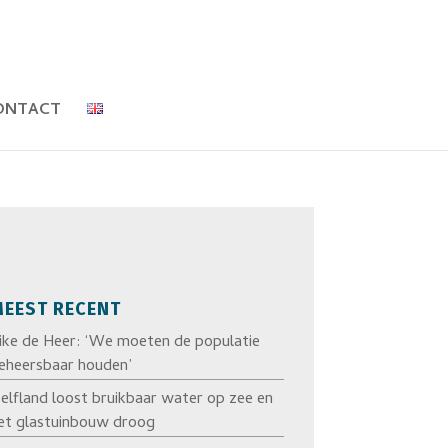
ONTACT
EEST RECENT
ike de Heer: ‘We moeten de populatie
eheersbaar houden’
elfland loost bruikbaar water op zee en
et glastuinbouw droog