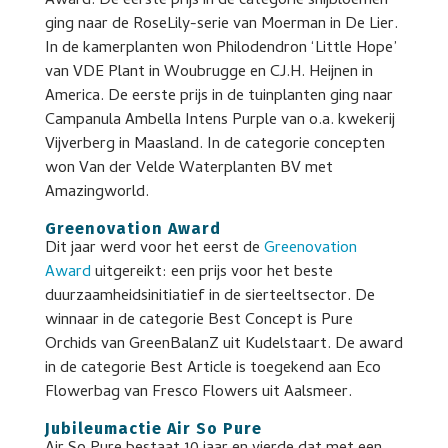
Award. De eerste prijs in de categorie snijbloemen
ging naar de RoseLily-serie van Moerman in De Lier.
In de kamerplanten won Philodendron ‘Little Hope’
van VDE Plant in Woubrugge en CJ.H. Heijnen in
America. De eerste prijs in de tuinplanten ging naar
Campanula Ambella Intens Purple van o.a. kwekerij
Vijverberg in Maasland. In de categorie concepten
won Van der Velde Waterplanten BV met
Amazingworld.
Greenovation Award
Dit jaar werd voor het eerst de
Greenovation
Award
uitgereikt: een prijs voor het beste
duurzaamheidsinitiatief in de sierteeltsector. De
winnaar in de categorie Best Concept is Pure
Orchids van GreenBalanZ uit Kudelstaart. De award
in de categorie Best Article is toegekend aan Eco
Flowerbag van Fresco Flowers uit Aalsmeer.
Jubileumactie Air So Pure