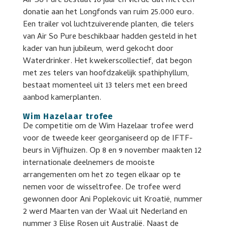
Air So Pure bestaat 10 jaar en vierde dat met een
donatie aan het Longfonds van ruim 25.000 euro.
Een trailer vol luchtzuiverende planten, die telers
van Air So Pure beschikbaar hadden gesteld in het
kader van hun jubileum, werd gekocht door
Waterdrinker. Het kwekerscollectief, dat begon
met zes telers van hoofdzakelijk spathiphyllum,
bestaat momenteel uit 13 telers met een breed
aanbod kamerplanten.
Wim Hazelaar trofee
De competitie om de Wim Hazelaar trofee werd
voor de tweede keer georganiseerd op de IFTF-
beurs in Vijfhuizen. Op 8 en 9 november maakten 12
internationale deelnemers de mooiste
arrangementen om het zo tegen elkaar op te
nemen voor de wisseltrofee. De trofee werd
gewonnen door Ani Poplekovic uit Kroatië, nummer
2 werd Maarten van der Waal uit Nederland en
nummer 3 Elise Rosen uit Australië. Naast de