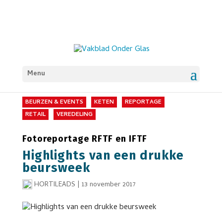
Menu
BEURZEN & EVENTS
KETEN
REPORTAGE
RETAIL
VEREDELING
Fotoreportage RFTF en IFTF
Highlights van een drukke
beursweek
HORTILEADS
|
13 november 2017