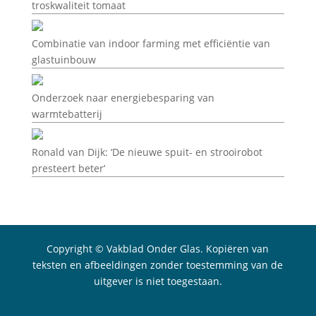
troskwaliteit tomaat
Combinatie van indoor farming met efficiëntie van
glastuinbouw
Onderzoek naar energiebesparing van
warmtebatterij
Ronald van Dijk: ‘De nieuwe spuit- en strooirobot
presteert beter’
Copyright © Vakblad Onder Glas. Kopiëren van
teksten en afbeeldingen zonder toestemming van de
uitgever is niet toegestaan.