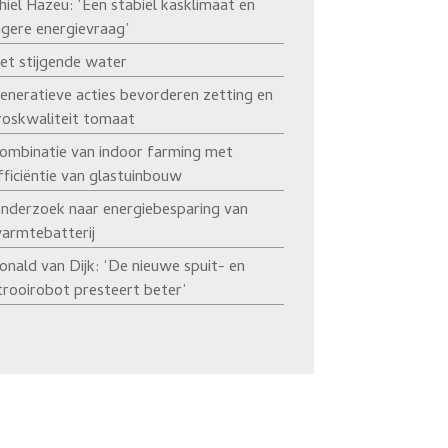
hiel Hazeu: ‘Een stabiel kasklimaat en
agere energievraag’
et stijgende water
eneratieve acties bevorderen zetting en
roskwaliteit tomaat
ombinatie van indoor farming met
fficiëntie van glastuinbouw
nderzoek naar energiebesparing van
armtebatterij
onald van Dijk: ‘De nieuwe spuit- en
trooirobot presteert beter’