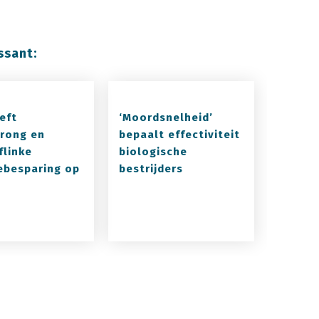
ssant:
eft
‘Moordsnelheid’
rong en
bepaalt effectiviteit
flinke
biologische
ebesparing op
bestrijders