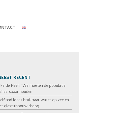
ONTACT
EEST RECENT
ike de Heer: ‘We moeten de populatie
eheersbaar houden’
elfland loost bruikbaar water op zee en
et glastuinbouw droog