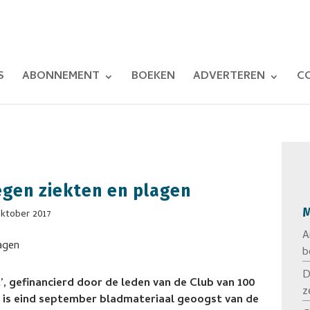
S
ABONNEMENT
BOEKEN
ADVERTEREN
C
egen ziekten en plagen
M
oktober 2017
A
b
D
, gefinancierd door de leden van de Club van 100
z
, is eind september bladmateriaal geoogst van de