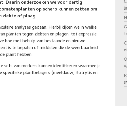
C
aat. Daarin onderzoeken we voor dertig
l
e tomatenplanten op scherp kunnen zetten om
 ziekte of plaag.
H
G
laire analyses gedaan. Hierbij kijken we in welke
t
van planten tegen ziekten en plagen, tot expressie
e hoe met behulp van bestaande en nieuwe
C
iciënt is te bepalen of middelen die de weerbaarheid
e
de plant hebben.
O
e sets van merkers kunnen identificeren waarmee je
w
e specifieke plantbelagers (meeldauw, Botrytis en
R
s