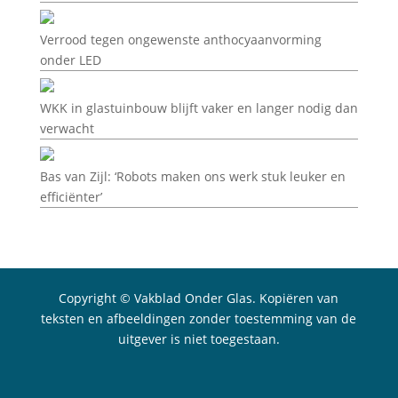
Verrood tegen ongewenste anthocyaanvorming
onder LED
WKK in glastuinbouw blijft vaker en langer nodig dan
verwacht
Bas van Zijl: ‘Robots maken ons werk stuk leuker en
efficiënter’
Copyright © Vakblad Onder Glas. Kopiëren van
teksten en afbeeldingen zonder toestemming van de
uitgever is niet toegestaan.