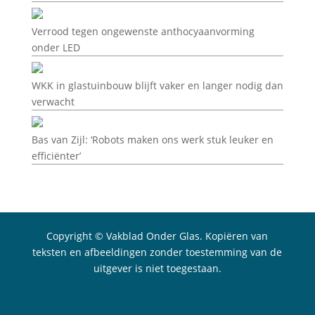
Verrood tegen ongewenste anthocyaanvorming
onder LED
WKK in glastuinbouw blijft vaker en langer nodig dan
verwacht
Bas van Zijl: ‘Robots maken ons werk stuk leuker en
efficiënter’
Copyright © Vakblad Onder Glas. Kopiëren van
teksten en afbeeldingen zonder toestemming van de
uitgever is niet toegestaan.