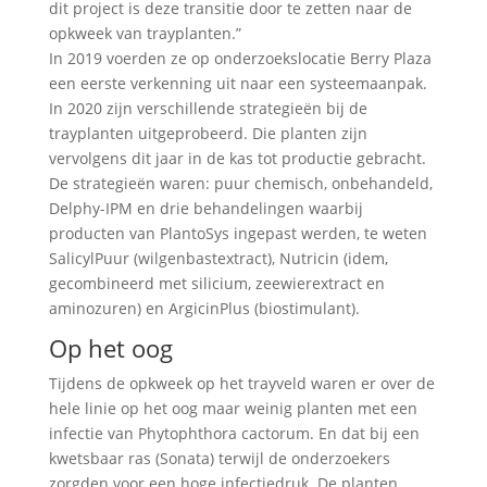
dit project is deze transitie door te zetten naar de
opkweek van trayplanten.”
In 2019 voerden ze op onderzoekslocatie Berry Plaza
een eerste verkenning uit naar een systeemaanpak.
In 2020 zijn verschillende strategieën bij de
trayplanten uitgeprobeerd. Die planten zijn
vervolgens dit jaar in de kas tot productie gebracht.
De strategieën waren: puur chemisch, onbehandeld,
Delphy-IPM en drie behandelingen waarbij
producten van PlantoSys ingepast werden, te weten
SalicylPuur (wilgenbastextract), Nutricin (idem,
gecombineerd met silicium, zeewierextract en
aminozuren) en ArgicinPlus (biostimulant).
Op het oog
Tijdens de opkweek op het trayveld waren er over de
hele linie op het oog maar weinig planten met een
infectie van Phytophthora cactorum. En dat bij een
kwetsbaar ras (Sonata) terwijl de onderzoekers
zorgden voor een hoge infectiedruk. De planten