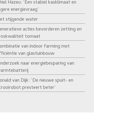
hiel Hazeu: ‘Een stabiel kasklimaat en
agere energievraag’
et stijgende water
eneratieve acties bevorderen zetting en
roskwaliteit tomaat
ombinatie van indoor farming met
fficiëntie van glastuinbouw
nderzoek naar energiebesparing van
armtebatterij
onald van Dijk: ‘De nieuwe spuit- en
trooirobot presteert beter’