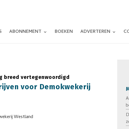
S
ABONNEMENT
BOEKEN
ADVERTEREN
C
ng breed vertegenwoordigd
drijven voor Demokwekerij
M
A
b
D
z