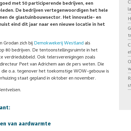
C
goed met 50 participerende bedrijven, een
l
geleden. De bedrijven vertegenwoordigen het hele
nnen de glastuinbouwsector. Het innovatie- en
H
st eind dit jaar naar een nieuwe locatie in het
G
t
en Grodan zich bij
Demokwekerij Westland
als
C
op 80 bedrijven. De tentoonstellingsruimte in het
e
verdriedubbeld. Ook telersverenigingen zoals
O
 directeur Peet van Adrichem aan de pers weten. Die
w
l, die o.a. tegenover het toekomstige WOW-gebouw is
rhuizing staat gepland in oktober en november.
R
s
entvelsen.
ant:
eden van aardwarmte