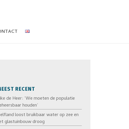
ONTACT
EEST RECENT
ike de Heer: ‘We moeten de populatie
eheersbaar houden’
elfland loost bruikbaar water op zee en
et glastuinbouw droog