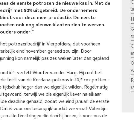
C
ses de eerste potrozen de nieuwe kas in. Met de
l
edrijf met 50% uitgebreid. De ondernemers
biedt voor deze meerproductie. De eerste
H
moeten ook nog nieuwe klanten zien te werven.
G
houders onder.”
t
het potrozenbedrijf in Vierpolders, dat voorheen
C
rkelijk eind november gereed zou zijn. Door
e
unning kon namelijk pas zes weken later dan gepland
O
w
nd in”, vertelt Wouter van der Harg. Hij runt het
 op de teelt van de Kordana-potroos in 10,5 cm-potten −
R
 tijdsdruk hoger dan we eigenlijk wilden. Regelmatig
s
gevoerd, terwijl we die eigenlijk liever na elkaar
lde deadline gehaald, zodat we eind januari de eerste
 Dat is voor ons belangrijk omdat we vanaf Valentijn
 en alle feestdagen die daarbij horen, is voor ons de