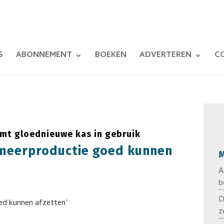
S
ABONNEMENT
BOEKEN
ADVERTEREN
C
mt gloednieuwe kas in gebruik
 meerproductie goed kunnen
M
A
b
D
z