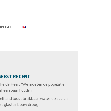
ONTACT
EEST RECENT
ike de Heer: ‘We moeten de populatie
eheersbaar houden’
elfland loost bruikbaar water op zee en
et glastuinbouw droog