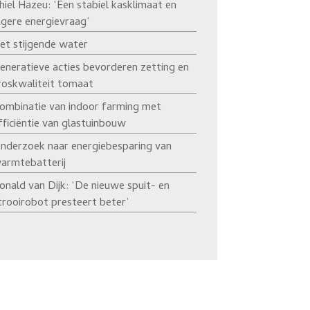
hiel Hazeu: ‘Een stabiel kasklimaat en
agere energievraag’
et stijgende water
eneratieve acties bevorderen zetting en
roskwaliteit tomaat
ombinatie van indoor farming met
fficiëntie van glastuinbouw
nderzoek naar energiebesparing van
armtebatterij
onald van Dijk: ‘De nieuwe spuit- en
trooirobot presteert beter’