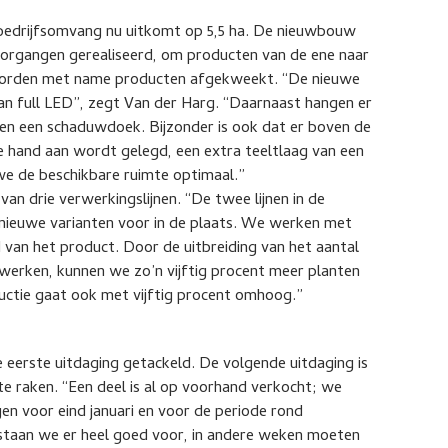
 bedrijfsomvang nu uitkomt op 5,5 ha. De nieuwbouw
doorgangen gerealiseerd, om producten van de ene naar
 worden met name producten afgekweekt. “De nieuwe
van full LED”, zegt Van der Harg. “Daarnaast hangen er
 en een schaduwdoek. Bijzonder is ook dat er boven de
e hand aan wordt gelegd, een extra teeltlaag van een
we de beschikbare ruimte optimaal.”
n drie verwerkingslijnen. “De twee lijnen in de
nieuwe varianten voor in de plaats. We werken met
 van het product. Door de uitbreiding van het aantal
 werken, kunnen we zo’n vijftig procent meer planten
uctie gaat ook met vijftig procent omhoog.”
eerste uitdaging getackeld. De volgende uitdaging is
te raken. “Een deel is al op voorhand verkocht; we
en voor eind januari en voor de periode rond
 staan we er heel goed voor, in andere weken moeten