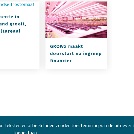
oente in
and groeit,
eltareaal
GROWx maakt
doorstart na ingreep
financier
n teksten en afbeeldingen zonder toestemming van de uitgever i
toegestaan.