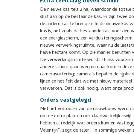
Extra teeltlaag boven schuur
De nieuwe kas telt 2 ha, waardoor de totale
sluit aan op de bestaande kas. Er zijn twee 
de andere kas te brengen. In de nieuwe kas
kas is, net zoals de bestaande kas, voorzien 
een energiescherm, een verduisteringsscherm
nieuwe verwerkingsruimte, waar nu de laatst
halve hectare komt. Op die manier benutten 
De verwerkingsruimte wordt straks voorzien va
andere schuur gaan weg en daar komen deze 
camerasortering; camera’s bepalen de rijpheid
lijnen en het feit dat we met nieuw materieel
verwerken. Dat is ook nodig, want onze prod
Orders vastgelegd
Met het voltooien van de nieuwbouw werd de 
om de extra planten ook daadwerkelijk kwijt 
hebben al redelijk wat orders kunnen vastlegg
Valentijn”, zegt de teler. “In sommige weken