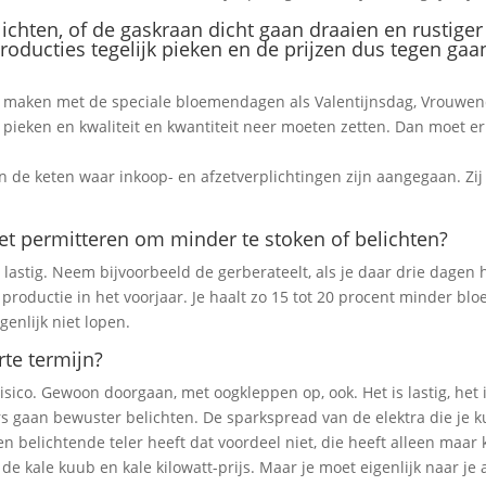
elichten, of de gaskraan dicht gaan draaien en rustige
 producties tegelijk pieken en de prijzen dus tegen gaa
k te maken met de speciale bloemendagen als Valentijnsdag, Vrouwe
ieken en kwaliteit en kwantiteit neer moeten zetten. Dan moet er
an de keten waar inkoop- en afzetverplichtingen zijn aangegaan. Zi
et permitteren om minder te stoken of belichten?
n lastig. Neem bijvoorbeeld de gerberateelt, als je daar drie dagen h
je productie in het voorjaar. Je haalt zo 15 tot 20 procent minder bl
genlijk niet lopen.
rte termijn?
risico. Gewoon doorgaan, met oogkleppen op, ook. Het is lastig, het 
rs gaan bewuster belichten. De sparkspread van de elektra die je k
 belichtende teler heeft dat voordeel niet, die heeft alleen maar 
de kale kuub en kale kilowatt-prijs. Maar je moet eigenlijk naar je a