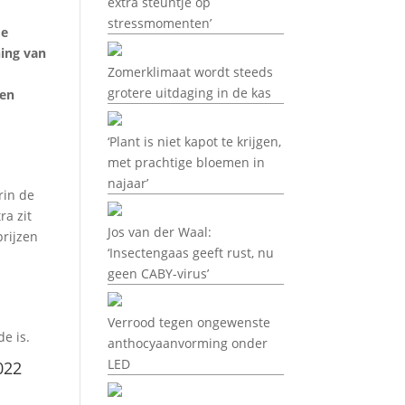
extra steuntje op
stressmomenten’
de
ning van
Zomerklimaat wordt steeds
grotere uitdaging in de kas
 en
‘Plant is niet kapot te krijgen,
met prachtige bloemen in
najaar’
rin de
ra zit
Jos van der Waal:
prijzen
‘Insectengaas geeft rust, nu
geen CABY-virus’
Verrood tegen ongewenste
de is.
anthocyaanvorming onder
LED
022