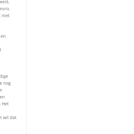
eest,
euro,
 niet
 en
l
idige
we nog
om
gen
n Het
t wil dat