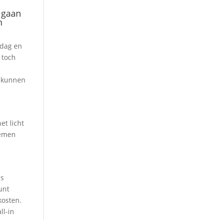
r gaan
n
ndag en
 toch
j kunnen
et licht
oemen
is
unt
kosten.
ll-in