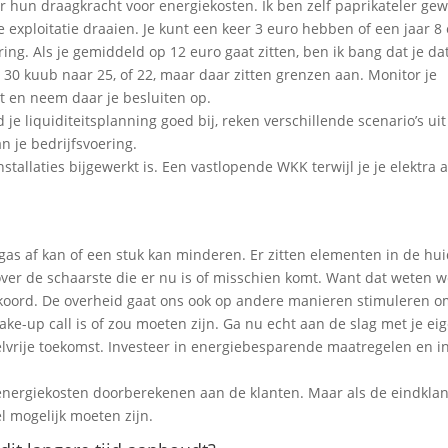
r hun draagkracht voor energiekosten. Ik ben zelf paprikateler gew
e exploitatie draaien. Je kunt een keer 3 euro hebben of een jaar 8 
ing. Als je gemiddeld op 12 euro gaat zitten, ben ik bang dat je dat
 30 kuub naar 25, of 22, maar daar zitten grenzen aan. Monitor je
t en neem daar je besluiten op.
je liquiditeitsplanning goed bij, reken verschillende scenario’s uit
n je bedrijfsvoering.
stallaties bijgewerkt is. Een vastlopende WKK terwijl je je elektra a
t gas af kan of een stuk kan minderen. Er zitten elementen in de hu
 over de schaarste die er nu is of misschien komt. Want dat weten 
kkoord. De overheid gaat ons ook op andere manieren stimuleren 
ake-up call is of zou moeten zijn. Ga nu echt aan de slag met je ei
elvrije toekomst. Investeer in energiebesparende maatregelen en i
 energiekosten doorberekenen aan de klanten. Maar als de eindklan
el mogelijk moeten zijn.