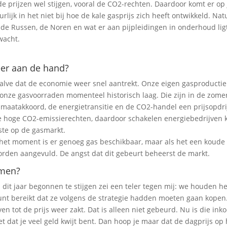
e de prijzen wel stijgen, vooral de CO2-rechten. Daardoor komt er op 
rlijk in het niet bij hoe de kale gasprijs zich heeft ontwikkeld. Natu
, de Russen, de Noren en wat er aan pijpleidingen in onderhoud lig
wacht.
meer aan de hand?
 behalve dat de economie weer snel aantrekt. Onze eigen gasproductie
n onze gasvoorraden momenteel historisch laag. Die zijn in de zome
imaatakkoord, de energietransitie en de CO2-handel een prijsopdr
e hoge CO2-emissierechten, daardoor schakelen energiebedrijven k
ste op de gasmarkt.
 het moment is er genoeg gas beschikbaar, maar als het een koude
orden aangevuld. De angst dat dit gebeurt beheerst de markt.
omen?
n dit jaar begonnen te stijgen zei een teler tegen mij: we houden he
nt bereikt dat ze volgens de strategie hadden moeten gaan kopen
n tot de prijs weer zakt. Dat is alleen niet gebeurd. Nu is die inko
et dat je veel geld kwijt bent. Dan hoop je maar dat de dagprijs op 