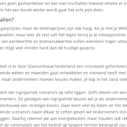
 ben geen gashandelaar en kan niet inschatten hoeveel emotie er i
. Als het een koude winter wordt gaat het echt pijn doen.
allen?
 gasprijzen, maar de elektraprijzen zijn ook hoog. Als je met je WK
llen, maar voor de rest valt het tegen tenzij je je inkoopposities
jzen van aardwarmte en biomassawarmte zullen eveneens hoger uitva
n stijgt veel minder hard dan de huidige gasprijs.
nteel is er door Glastuinbouw Nederland een crisisteam geformeer
omende weken en maanden gaat ontwikkelen en niemand heeft met
st, maar ondernemers moeten keuzes maken. Je kop in het zand ste
reem dat ingrijpende scenario’s op tafel liggen. Zelfs ideeën om een
ernemers. De gevolgen van ingrijpende keuzes wil je als onderneme
nderbouwd een strategie kiezen. Daar komt veel bij kijken en het d
llende scenario’s naast elkaar te zetten geven we ondernemers inzi
orliggen. Daarbij rekenen we aan energiekosten, maar houden ook r
r de continuïteit van het bedrijf op langere termijn belangrijk zijn