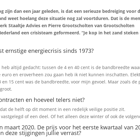
 zijn dan een jaar geleden, is dat een serieuze bedreiging voor 
d weet hoelang deze situatie nog zal voortduren. Dat is de me
terk Staaltje Advies en Pierre Grootscholten van Grootscholten
ederland een crisisteam geformeerd. “Je kop in het zand steken
ernstige energiecrisis sinds 1973?
 en heb altijd gedacht: tussen de 4 en 40 cent is de bandbreedte waa
e euro en eroverheen zou gaan heb ik niet kunnen inschatten. Elekt
 en 15 cent was de bandbreedte, voor mijn gevoel. Maar zoals de 
groot.
ntracten en hoeveel telers niet?
 dat de helft op dit moment in een redelijk veilige positie zit.
n vastgelegd of een deel. Of het alleen deze winter of ook de volgen
n maart 2020. De prijs voor het eerste kwartaal van 2
deze stijgingen jullie verrast?