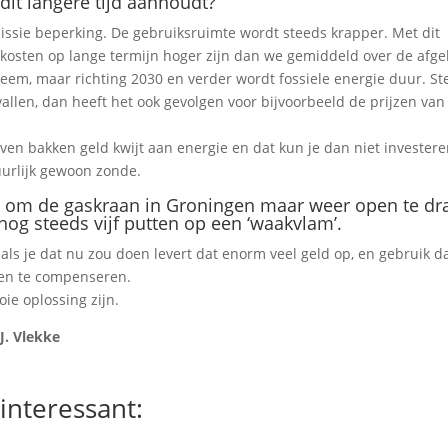
dit langere tijd aanhoudt?
issie beperking. De gebruiksruimte wordt steeds krapper. Met dit
ekosten op lange termijn hoger zijn dan we gemiddeld over de afg
eem, maar richting 2030 en verder wordt fossiele energie duur. Ste
allen, dan heeft het ook gevolgen voor bijvoorbeeld de prijzen van
ven bakken geld kwijt aan energie en dat kun je dan niet investere
uurlijk gewoon zonde.
e om de gaskraan in Groningen maar weer open te dr
og steeds vijf putten op een ‘waakvlam’.
 als je dat nu zou doen levert dat enorm veel geld op, en gebruik d
en te compenseren.
ie oplossing zijn.
J. Vlekke
interessant: