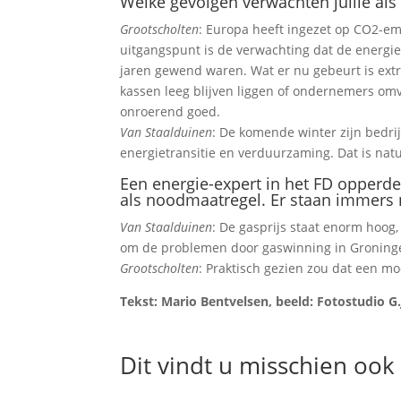
Welke gevolgen verwachten jullie als 
Grootscholten
: Europa heeft ingezet op CO2-em
uitgangspunt is de verwachting dat de energi
jaren gewend waren. Wat er nu gebeurt is extr
kassen leeg blijven liggen of ondernemers omv
onroerend goed.
Van Staalduinen
: De komende winter zijn bedrij
energietransitie en verduurzaming. Dat is nat
Een energie-expert in het FD opperd
als noodmaatregel. Er staan immers n
Van Staalduinen
: De gasprijs staat enorm hoog,
om de problemen door gaswinning in Groning
Grootscholten
: Praktisch gezien zou dat een moo
Tekst: Mario Bentvelsen, beeld: Fotostudio G.
Dit vindt u misschien ook 