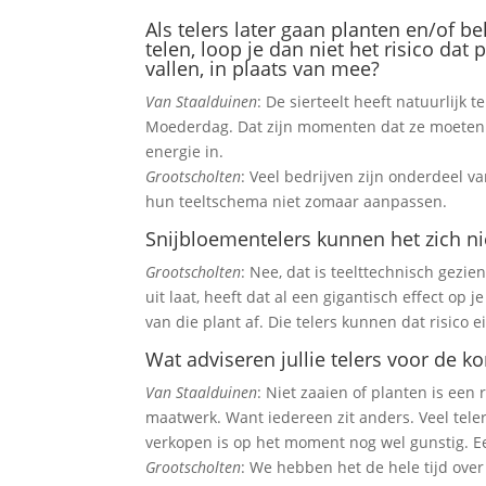
Als telers later gaan planten en/of b
telen, loop je dan niet het risico dat
vallen, in plaats van mee?
Van Staalduinen
: De sierteelt heeft natuurlij
Moederdag. Dat zijn momenten dat ze moeten p
energie in.
Grootscholten
: Veel bedrijven zijn onderdeel v
hun teeltschema niet zomaar aanpassen.
Snijbloementelers kunnen het zich ni
Grootscholten
: Nee, dat is teelttechnisch gezie
uit laat, heeft dat al een gigantisch effect op 
van die plant af. Die telers kunnen dat risico ei
Wat adviseren jullie telers voor de ko
Van Staalduinen
: Niet zaaien of planten is een 
maatwerk. Want iedereen zit anders. Veel tele
verkopen is op het moment nog wel gunstig. Een
Grootscholten
: We hebben het de hele tijd over 