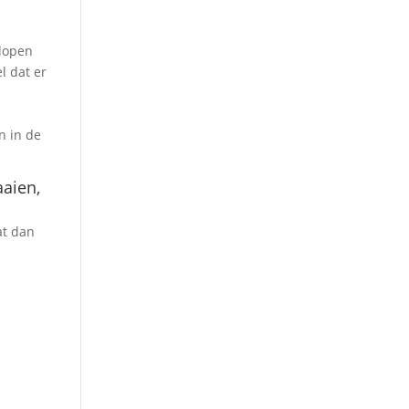
elopen
l dat er
n in de
aaien,
at dan