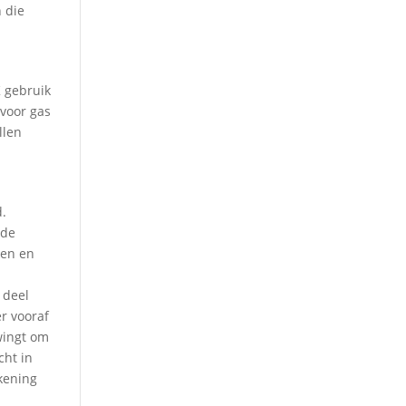
n die
K gebruik
 voor gas
llen
d.
 de
ken en
 deel
r vooraf
wingt om
cht in
ekening
.