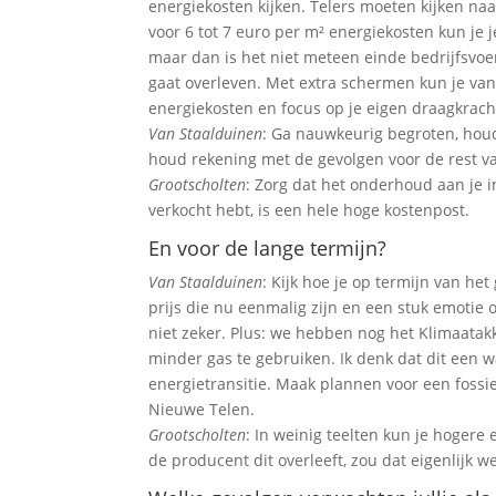
energiekosten kijken. Telers moeten kijken naa
voor 6 tot 7 euro per m² energiekosten kun je j
maar dan is het niet meteen einde bedrijfsvoer
gaat overleven. Met extra schermen kun je van
energiekosten en focus op je eigen draagkrach
Van Staalduinen
: Ga nauwkeurig begroten, houd 
houd rekening met de gevolgen voor de rest va
Grootscholten
: Zorg dat het onderhoud aan je in
verkocht hebt, is een hele hoge kostenpost.
En voor de lange termijn?
Van Staalduinen
: Kijk hoe je op termijn van he
prijs die nu eenmalig zijn en een stuk emotie
niet zeker. Plus: we hebben nog het Klimaata
minder gas te gebruiken. Ik denk dat dit een w
energietransitie. Maak plannen voor een fossi
Nieuwe Telen.
Grootscholten
: In weinig teelten kun je hogere
de producent dit overleeft, zou dat eigenlijk w