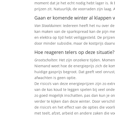
moment dat je het echt nodig hebt lager is. Ik
prijzen zit. Natuurlijk, de voorraden zijn laag
Gaan er komende winter al klappen v
Van Staalduinen
: Iedereen heeft het nu over de
kan maken van de sparkspread kan de pijn meeva
en elektra op tijd hebt veiliggesteld. De pri
door minder subsidie, maar de kostprijs daarva
Hoe reageren telers op deze situatie?
Grootscholten
: Het zijn onzekere tijden. Mome
Niemand weet hoe de energieprijs zich de k
huidige gasprijs begroot. Dat geeft veel onru
afwachten is geen optie.
De risico’s van deze energieprijzen zijn zo ext
van de kas koud te leggen spelen bij veel ond
zo goed mogelijk inschatten, pas dan kun je o
verder te kijken dan deze winter. Door verschi
de risico’s en het effect van de opties die vo
met teelt, afzet, arbeid en andere zaken die voo