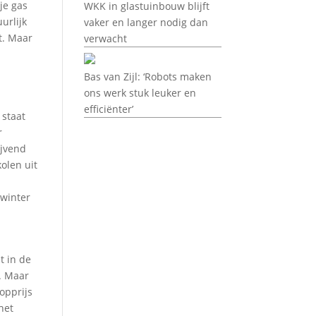
je gas
WKK in glastuinbouw blijft
urlijk
vaker en langer nodig dan
t. Maar
verwacht
Bas van Zijl: ‘Robots maken
ons werk stuk leuker en
efficiënter’
 staat
r
ijvend
olen uit
 winter
t in de
. Maar
opprijs
het