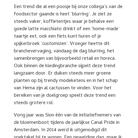
Een trend die al een poosje bij onze collega’s van de
foodsector gaande is heet ‘blurring’. Je ziet ze
steeds vaker, koffietentjes waar je behalve een
goede latte macchiato drinkt of een ‘home-made’
taartje eet, ook een fiets kunt huren of je
spijkerbroek ‘customizen’. Vroeger heette dit
branchevervaging, vandaag de dag blurring, het
samenbrengen van bijvoorbeeld retail en horeca.
Ook binnen de kledingbranche sijpelt deze trend
langzaam door. Er duiken steeds meer groene
planten op bij trendy modeketens en in het schap
van Hema zijn al cactussen te vinden. Voor het
bereiken van je doelgroep speelt deze trend een
steeds grotere rol.
Vorig jaar was Sion één van de initiatiefnemers van
de bloemenboot tijdens de jaarlijkse Canal Pride in
Amsterdam. In 2014 werd ik uitgenodigd dit
spektakel bij te wonen. Een geweldige dag, maar ik