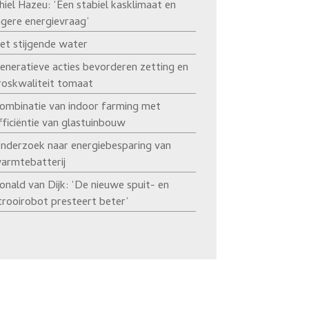
hiel Hazeu: ‘Een stabiel kasklimaat en
agere energievraag’
et stijgende water
eneratieve acties bevorderen zetting en
roskwaliteit tomaat
ombinatie van indoor farming met
fficiëntie van glastuinbouw
nderzoek naar energiebesparing van
armtebatterij
onald van Dijk: ‘De nieuwe spuit- en
trooirobot presteert beter’