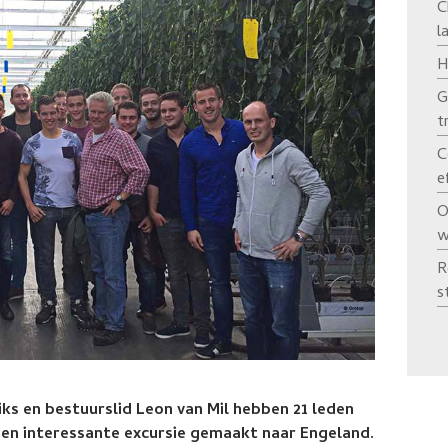
C
l
H
G
t
C
e
O
w
R
s
iks en bestuurslid Leon van Mil hebben 21 leden
en interessante excursie gemaakt naar Engeland.