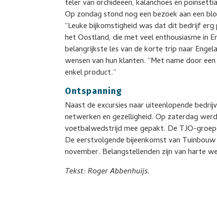
teler van orchideeën, kalanchoës en poinsettia
Op zondag stond nog een bezoek aan een bl
“Leuke bijkomstigheid was dat dit bedrijf erg 
het Oostland, die met veel enthousiasme in 
belangrijkste les van de korte trip naar Engel
wensen van hun klanten. “Met name door een b
enkel product.”
Ontspanning
Naast de excursies naar uiteenlopende bedrij
netwerken en gezelligheid. Op zaterdag werd
voetbalwedstrijd mee gepakt. De TJO-groep 
De eerstvolgende bijeenkomst van Tuinbouw 
november. Belangstellenden zijn van harte we
Tekst: Roger Abbenhuijs.