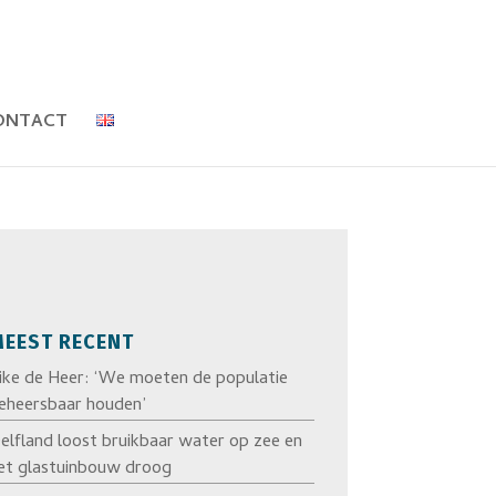
ONTACT
EEST RECENT
ike de Heer: ‘We moeten de populatie
eheersbaar houden’
elfland loost bruikbaar water op zee en
et glastuinbouw droog