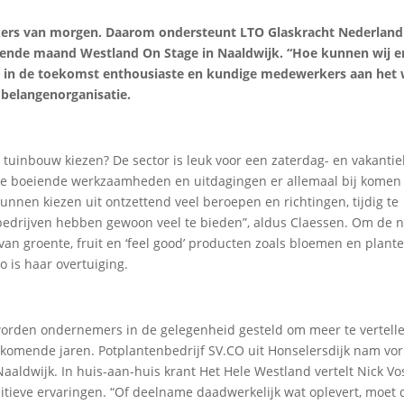
kers van morgen. Daarom ondersteunt LTO Glaskracht Nederland
gende maand Westland On Stage in Naaldwijk. “Hoe kunnen wij er
 in de toekomst enthousiaste en kundige medewerkers aan het
 belangenorganisatie.
uinbouw kiezen? De sector is leuk voor een zaterdag- en vakantie
lke boeiende werkzaamheden en uitdagingen er allemaal bij komen 
kunnen kiezen uit ontzettend veel beroepen en richtingen, tijdig te
bedrijven hebben gewoon veel te bieden”, aldus Claessen. Om de 
an groente, fruit en ‘feel good’ producten zoals bloemen en plante
o is haar overtuiging.
orden ondernemers in de gelegenheid gesteld om meer te vertell
komende jaren. Potplantenbedrijf SV.CO uit Honselersdijk nam vori
 Naaldwijk. In huis-aan-huis krant Het Hele Westland vertelt Nick 
itieve ervaringen. “Of deelname daadwerkelijk wat oplevert, moet 