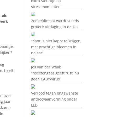
extra steuntje op
stressmomenten’
 als
Zomerklimaat wordt steeds
 werk
grotere uitdaging in de kas
‘Plant is niet kapot te krijgen,
baantje,
met prachtige bloemen in
kijken?
najaar’
nog
Jos van der Waal:
n, heeft
‘Insectengaas geeft rust, nu
geen CABY-virus’
Verrood tegen ongewenste
en over
anthocyaanvorming onder
g jaar
LED
Voskamp
de