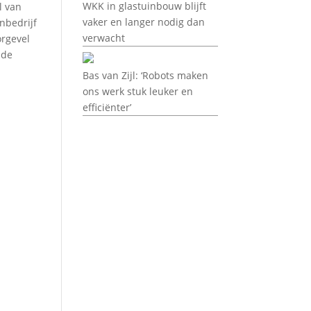
WKK in glastuinbouw blijft
l van
vaker en langer nodig dan
nbedrijf
verwacht
orgevel
nde
Bas van Zijl: ‘Robots maken
ons werk stuk leuker en
efficiënter’