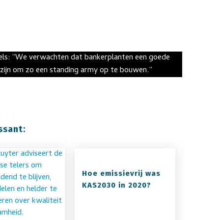
sels: “We verwachten dat bankerplanten een goede
en zijn om zo een standing army op te bouwen.”
ssant:
Hoe emissievrij was
KAS2030 in 2020?