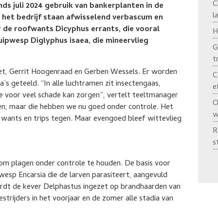
C
ds juli 2024 gebruik van bankerplanten in de
l
n het bedrijf staan afwisselend verbascum en
r de roofwants Dicyphus errants, die vooral
H
uipwesp Diglyphus isaea, die mineervlieg
G
t
iet, Gerrit Hoogenraad en Gerben Wessels. Er worden
C
’s geteeld. “In alle luchtramen zit insectengaas,
e
e voor veel schade kan zorgen”, vertelt teeltmanager
O
den, maar die hebben we nu goed onder controle. Het
w
, wants en trips tegen. Maar evengoed bleef wittevlieg
R
s
e om plagen onder controle te houden. De basis voor
ipwesp Encarsia die de larven parasiteert, aangevuld
rdt de kever Delphastus ingezet op brandhaarden van
strijders in het voorjaar en de zomer alle stadia van