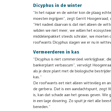
Dicyphus in de winter
“In het najaar en de winter kon de plaag echt
moesten ingrijpen”, zegt Gerrit Hoogenraad, 
“Het nadeel daarvan is dat niet alleen de wit
wilden we niet meer, we willen het ecosyste
middelenpakket steeds schraler, we moeten o
roofwants Dicyphus slagen we er nu in wittev
Vermeerderen in kas
“Dicyphus is niet commercieel verkrijgbaar, d
bankerplant verbascum”, vervolgt Hoogenraad
als je deze plant met de biologische bestrijde
kas.”
De roofwants eet niet alleen wittevlieg en a
de gerbera. Dat is een aandachtspunt, zegt W
is, kan dat schade aan het gewas geven. We g
in een lage dosering. Zo spuit je niet alle be
beneden.”