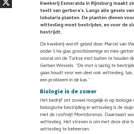
Kwekerij Esmeralda in Rijnsburg maakt sin
teelt van gerbera’s. Langs alle gevels va
lobularia planten. De planten dienen voo
wittevlieg moet bestrijden, en voor de sl
bestrijdt.
De kwekerij wordt geleid door Marcel van Vl
onder 5 ha glas grootbloemige en mini-gerbera
vooral om de Turkse mot buiten te houden di
Gerben Wessels. “De mot is lastig te bestrij
gaas houdt voor een deel ook wittevlieg, luis
een probleem in de kas.”
Biologie in de zomer
Het bedrijf zet zoveel mogelijk in op biologi
biologische bestrijding in wittevlieg is de slu
met de roofmijt Montdorensis. Daarnaast wo
wittevlieg. Het streven is om met deze drie be
wittevlieg te beheersen.