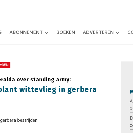
S
ABONNEMENT
BOEKEN
ADVERTEREN
C
LAGEN
ralda over standing army:
lant wittevlieg in gerbera
M
A
b
D
z