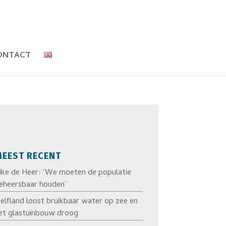
ONTACT
EEST RECENT
ike de Heer: ‘We moeten de populatie
eheersbaar houden’
elfland loost bruikbaar water op zee en
et glastuinbouw droog