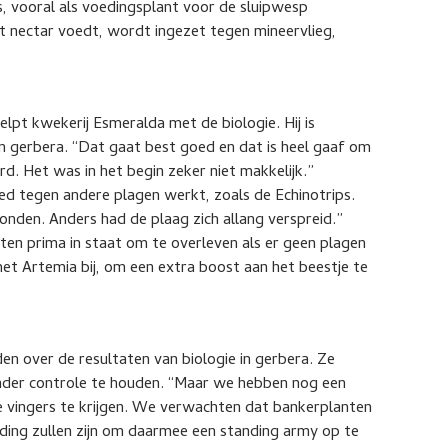
s, vooral als voedingsplant voor de sluipwesp
met nectar voedt, wordt ingezet tegen mineervlieg,
pt kwekerij Esmeralda met de biologie. Hij is
in gerbera. “Dat gaat best goed en dat is heel gaaf om
erd. Het was in het begin zeker niet makkelijk.”
oed tegen andere plagen werkt, zoals de Echinotrips.
vonden. Anders had de plaag zich allang verspreid.”
ten prima in staat om te overleven als er geen plagen
t Artemia bij, om een extra boost aan het beestje te
en over de resultaten van biologie in gerbera. Ze
nder controle te houden. “Maar we hebben nog een
 vingers te krijgen. We verwachten dat bankerplanten
jding zullen zijn om daarmee een standing army op te