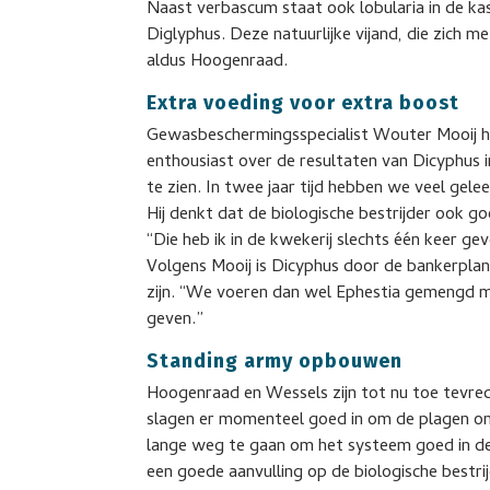
Naast verbascum staat ook lobularia in de ka
Diglyphus. Deze natuurlijke vijand, die zich 
aldus Hoogenraad.
Extra voeding voor extra boost
Gewasbeschermingsspecialist Wouter Mooij hel
enthousiast over de resultaten van Dicyphus 
te zien. In twee jaar tijd hebben we veel gele
Hij denkt dat de biologische bestrijder ook g
“Die heb ik in de kwekerij slechts één keer ge
Volgens Mooij is Dicyphus door de bankerplan
zijn. “We voeren dan wel Ephestia gemengd me
geven.”
Standing army opbouwen
Hoogenraad en Wessels zijn tot nu toe tevred
slagen er momenteel goed in om de plagen o
lange weg te gaan om het systeem goed in de
een goede aanvulling op de biologische bestri