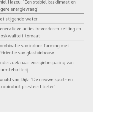
hiel Hazeu: ‘Een stabiel kasklimaat en
agere energievraag’
et stijgende water
eneratieve acties bevorderen zetting en
roskwaliteit tomaat
ombinatie van indoor farming met
fficiëntie van glastuinbouw
nderzoek naar energiebesparing van
armtebatterij
onald van Dijk: ‘De nieuwe spuit- en
trooirobot presteert beter’