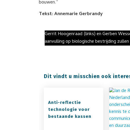
bouwen.”
Tekst: Annemarie Gerbrandy
Gerrit Hoogenraad (links) en Gerben Wes
aanvulling op biologische bestrijding zull
Dit vindt u misschien ook intere
Anti-reflectie
technologie voor
bestaande kassen