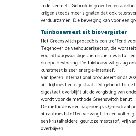
in de sierteelt. Gebruik in groenten en aardbe
krijgen steeds meer signalen dat ook telersv
verduurzamen. Die beweging kan voor een gr
Tuinbouwmest uit biovergister
Het Greenswitch procedé is een treffend voorb
Tegenover de veehouderijsector, die worstel
vooral hoogwaardige chemische meststoffen t
druppelbevloeiing. De tuinbouw wil graag oo
kunstmest is zeer energie-intensief.
Van Iperen International produceert sinds 20
uit drijfmest en digestaat. Dit gebeurt bij d
digestaat overblijft uit de vergisting van ond
wordt voor de methode Greenswitch benut.
De methode is een nagenoeg CO₂-neutraal pr
nitraatmeststoffen vervangt. In een volledig
een kristalheldere, geurloze meststof, vrij v
overblijven.