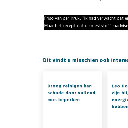
Friso van der Kruk: “Ik had verwacht dat er
Maar het recept dat de meststoffenadvise
Dit vindt u misschien ook intere
Droog reinigen kan
Leo Ho
schade door vallend
zijn bl
mos beperken
energi
hebben