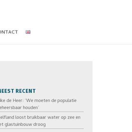
ONTACT
EEST RECENT
ike de Heer: ‘We moeten de populatie
eheersbaar houden’
elfland loost bruikbaar water op zee en
et glastuinbouw droog