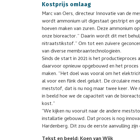
Kostprijs omlaag
Marc van Oers, directeur Innovatie van de mes
wordt ammonium uit digestaat gestript en ges
hoeven maken van zuren. Deze ammonium oplos
onze bioreactor.” Daarin wordt dit met behul
nitraatstikstof.” Om tot een zuivere gecon
van diverse membraantechnologieën.
Sinds de start in 2021 is het productieproces 
daarvoor opnieuw opgebouwd en het proces w
maken. “Het doel was vooral om het elektricite
al voor een flink deel gelukt. De circulaire m
meststof, dat is nu nog maar twee keer. We
in beeld hoe we de capaciteit van de bioreact
kost.”
“We kijken nu vooruit naar de andere mestst
installatie gebouwd. Dat proces is nog innovat
Hardenberg. Dit zou de eerste aanvulling zijn
Tekst en beeld: Koen van Wijk