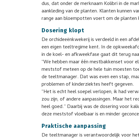
dus, dat onder de merknaam Kolibri in de mar
aankleding van de planten. Klanten kunnen van
range aan bloempotten voert om de planten k
Dosering klopt
De orchideeënkwekerij is verdeeld in een afd
een eigen teeltregime kent. In de opkweeka
in de koel- en afkweekfase gaat dit terug naa
“We hebben maar één mestbakkenset voor elke
meststof meteen op de hele tuin moesten toe
de teeltmanager. Dat was even een stap, maa
problemen of kinderziektes heeft gegeven.
“Het is echt heel soepel verlopen, ik had ver
zou zijn, of andere aanpassingen. Maar het 
heel goed.” Daarbij was de dosering voor kali
deze meststof vloeibaar is en minder geconce
Praktische aanpassing
De teeltmanager is verantwoordelijk voor he