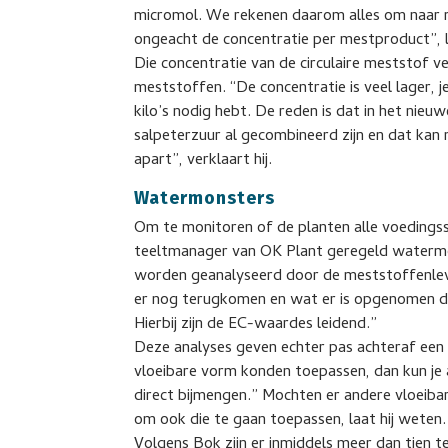
micromol. We rekenen daarom alles om naar 
ongeacht de concentratie per mestproduct”, l
Die concentratie van de circulaire meststof v
meststoffen. “De concentratie is veel lager, je 
kilo’s nodig hebt. De reden is dat in het nie
salpeterzuur al gecombineerd zijn en dat kan 
apart”, verklaart hij.
Watermonsters
Om te monitoren of de planten alle voedings
teeltmanager van OK Plant geregeld watermo
worden geanalyseerd door de meststoffenlev
er nog terugkomen en wat er is opgenomen doo
Hierbij zijn de EC-waardes leidend.”
Deze analyses geven echter pas achteraf een b
vloeibare vorm konden toepassen, dan kun je 
direct bijmengen.” Mochten er andere vloeib
om ook die te gaan toepassen, laat hij weten.
Volgens Bok zijn er inmiddels meer dan tien te