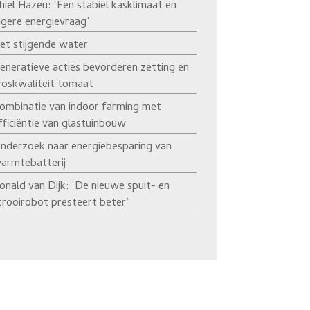
hiel Hazeu: ‘Een stabiel kasklimaat en
agere energievraag’
et stijgende water
eneratieve acties bevorderen zetting en
roskwaliteit tomaat
ombinatie van indoor farming met
fficiëntie van glastuinbouw
nderzoek naar energiebesparing van
armtebatterij
onald van Dijk: ‘De nieuwe spuit- en
trooirobot presteert beter’