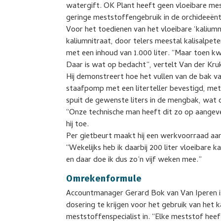
watergift. OK Plant heeft geen vloeibare me
geringe meststoffengebruik in de orchideeën
Voor het toedienen van het vloeibare ‘kalium
kaliumnitraat, door telers meestal kalisalpe
met een inhoud van 1.000 liter. “Maar toen k
Daar is wat op bedacht”, vertelt Van der Kru
Hij demonstreert hoe het vullen van de bak va
staafpomp met een literteller bevestigd, me
spuit de gewenste liters in de mengbak, wat 
“Onze technische man heeft dit zo op aangev
hij toe.
Per gietbeurt maakt hij een werkvoorraad aa
“Wekelijks heb ik daarbij 200 liter vloeibare 
en daar doe ik dus zo’n vijf weken mee.”
Omrekenformule
Accountmanager Gerard Bok van Van Iperen is
dosering te krijgen voor het gebruik van het 
meststoffenspecialist in. “Elke meststof heef