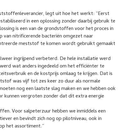
tstoffenleverancier, legt uit hoe het werkt: “Eerst
tabiliseerd in een oplossing zonder daarbij gebruik te
sing is een van de grondstoffen voor het proces in
p van nitrificerende bacteriën omgezet naar
centreerde meststof te komen wordt gebruikt gemaakt
alweer ingrijpend verbeterd. De hele installatie werd
erd wat anders ingedeeld om het efficiënter te
itsverbruik en de kostprijs omlaag te krijgen. Dat is
eststof was vijf tot zes keer zo duur als normale
 moeten nog een laatste slag maken en we hebben ook
or kunnen vergroten zonder dat dit extra energie
offen. Voor salpeterzuur hebben we inmiddels een
iever en bevindt zich nog op pilotniveau, ook in
 op het assortiment.”