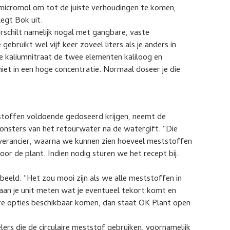
micromol om tot de juiste verhoudingen te komen,
egt Bok uit.
erschilt namelijk nogal met gangbare, vaste
gebruikt wel vijf keer zoveel liters als je anders in
uwe kaliumnitraat de twee elementen kaliloog en
niet in een hoge concentratie. Normaal doseer je die
stoffen voldoende gedoseerd krijgen, neemt de
nsters van het retourwater na de watergift. “Die
erancier, waarna we kunnen zien hoeveel meststoffen
r de plant. Indien nodig sturen we het recept bij.
eeld. “Het zou mooi zijn als we alle meststoffen in
aan je unit meten wat je eventueel tekort komt en
are opties beschikbaar komen, dan staat OK Plant open
lers die de circulaire meststof gebruiken, voornamelijk